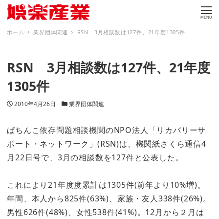
MENU
ホーム
業界団体関連
RSN 3月相談数は127件、21年度1305件
RSN 3月相談数は127件、21年度
1305件
投稿日
カテゴリー
2010年4月26日
業界団体関連
ぱちんこ依存問題相談機関のNPO法人「リカバリーサ
ポート・ネットワーク」(RSN)は、機関紙さくら通信4
月22日号で、3月の相談数を127件と公表した。
これにより21年度度累計は1305件(前年より10%増)。
年間、本人から825件(63%)、家族・友人338件(26%)。
男性626件(48%)、女性538件(41%)。12月から２月は