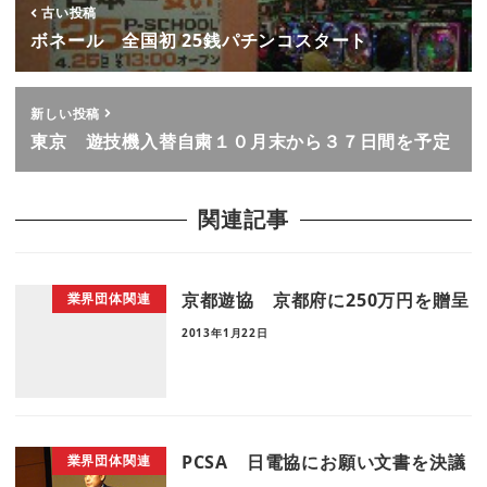
古い投稿
ボネール 全国初 25銭パチンコスタート
新しい投稿
東京 遊技機入替自粛１０月末から３７日間を予定
関連記事
京都遊協 京都府に250万円を贈呈
業界団体関連
2013年1月22日
PCSA 日電協にお願い文書を決議
業界団体関連