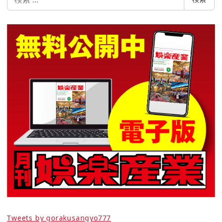
索
Tweets by gorakusangyo777