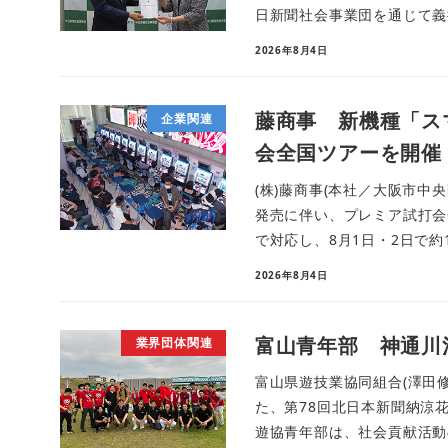
日新聞社会事業団を通じて義援
2026年8月4日
藤商事 新機種「ス
企業関連
会全国ツアーを開催
(株)藤商事(本社／大阪市中
発売に伴い、プレミア試打会
で対応し、8月1日・2日で約1
2026年8月4日
富山青年部 神通川
業界団体関連
富山県遊技業協同組合(澤田修
た、第78回北日本新聞納涼
遊協青年部は、社会貢献活動の