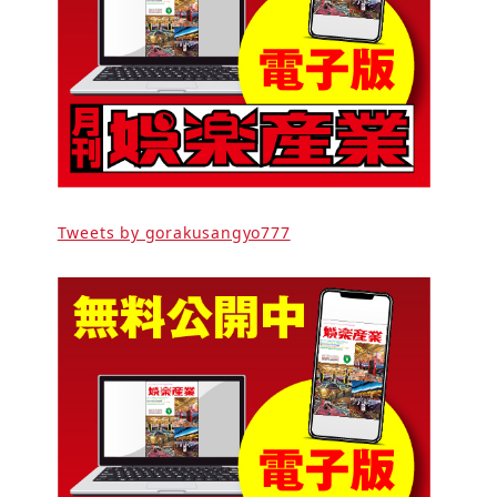
Tweets by gorakusangyo777