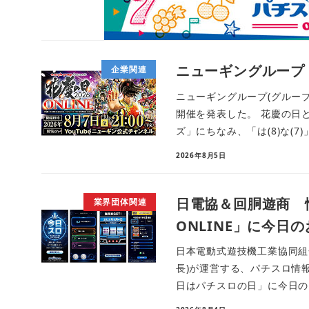
ニューギングループ 
企業関連
ニューギングループ(グループ
開催を発表した。 花慶の日
ズ」にちなみ、「は(8)な(7)」
2026年8月5日
日電協＆回胴遊商 
業界団体関連
ONLINE」に今
日本電動式遊技機工業協同組
長)が運営する、パチスロ情報
日はパチスロの日」に今日のお