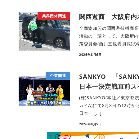
関西遊商 大阪府内
業界団体関連
全商協加盟の関西遊技機商業
活動の一環として、大阪府内
策委員会(西川直也委員長)の
2026年8月6日
SANKYO 「SANKY
企業関連
日本一決定戦直前ス
(株)SANKYO(本社／東京
カイA)にて8月8日の12時から放
日本一 […]
2026年8月5日