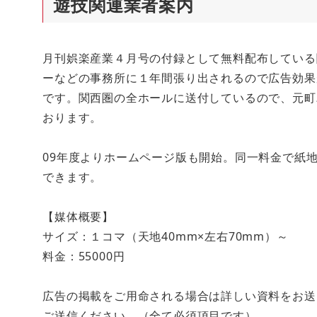
遊技関連業者案内
月刊娯楽産業４月号の付録として無料配布している
ーなどの事務所に１年間張り出されるので広告効果
です。関西圏の全ホールに送付しているので、元町
おります。
09年度よりホームページ版も開始。同一料金で紙
できます。
【媒体概要】
サイズ：１コマ（天地40mm×左右70mm）～
料金：55000円
広告の掲載をご用命される場合は詳しい資料をお送
ご送信ください。（全て必須項目です）