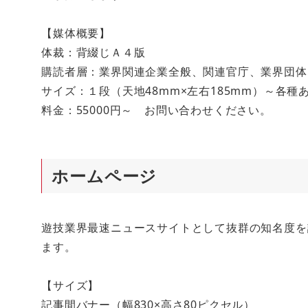
【媒体概要】
体裁：背綴じＡ４版
購読者層：業界関連企業全般、関連官庁、業界団体
サイズ：１段（天地48mm×左右185mm）～各種
料金：55000円～ お問い合わせください。
ホームページ
遊技業界最速ニュースサイトとして抜群の知名度を
ます。
【サイズ】
記事間バナー（幅830×高さ80ピクセル）