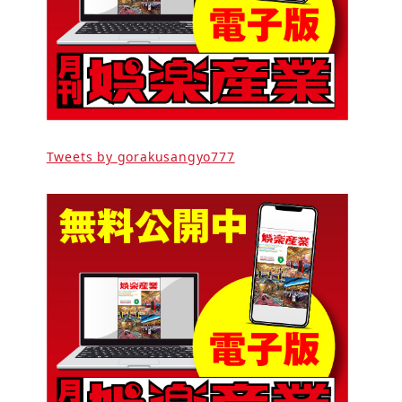
Tweets by gorakusangyo777