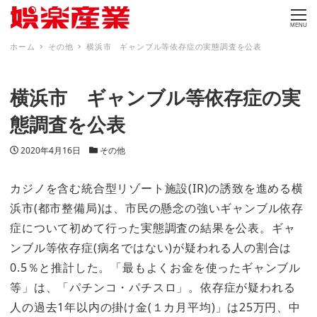
MENU
ホーム
その他
横浜市 ギャンブル等依存症の実態調査を公表
横浜市 ギャンブル等依存症の実
態調査を公表
投稿日
カテゴリー
2020年4月16日
その他
カジノを含む統合型リゾート施設(IR)の誘致を進める横
浜市(都市整備局)は、市民の懸念の強いギャンブル依存
症について初めて行った実態調査の結果を公表。ギャ
ンブル等依存症(病名ではない)が疑われる人の割合は
0.5％と推計した。「最もよくお金を使ったギャンブル
等」は、「パチンコ・パチスロ」。依存症が疑われる
人の過去1年以内の掛け金(１カ月平均)」は25万円、中