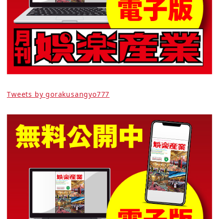
Tweets by gorakusangyo777