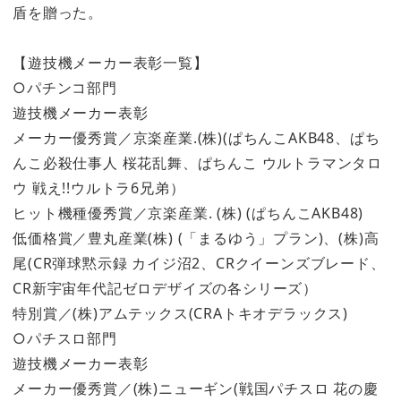
盾を贈った。
【遊技機メーカー表彰一覧】
○パチンコ部門
遊技機メーカー表彰
メーカー優秀賞／京楽産業.(株)(ぱちんこAKB48、ぱち
んこ必殺仕事人 桜花乱舞、ぱちんこ ウルトラマンタロ
ウ 戦え!!ウルトラ6兄弟）
ヒット機種優秀賞／京楽産業. (株) (ぱちんこAKB48)
低価格賞／豊丸産業(株) (「まるゆう」プラン)、(株)高
尾(CR弾球黙示録 カイジ沼2、CRクイーンズブレード、
CR新宇宙年代記ゼロデザイズの各シリーズ）
特別賞／(株)アムテックス(CRAトキオデラックス)
○パチスロ部門
遊技機メーカー表彰
メーカー優秀賞／(株)ニューギン(戦国パチスロ 花の慶