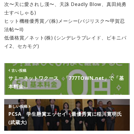
次〜天に愛されし漢〜、天誅 Deadly Blow、真田純勇
士すぺしゃる)
ヒット機種優秀賞／(株)メーシー(バジリスク〜甲賀忍
法帖〜Ⅱ)
低価格賞／ネット(株) (シンデレラブレイド、ビキニパ
イ2、セカモグ)
古い投稿
サミーネットワクース 「777TOWN.net」で「基
本料金…
新しい投稿
PCSA 学生懸賞エッセイ・最優秀賞に稲川寛明氏
(武蔵大)