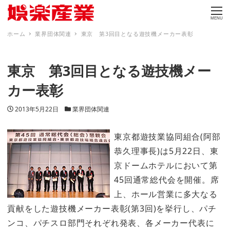
MENU
ホーム
業界団体関連
東京 第3回目となる遊技機メーカー表彰
東京 第3回目となる遊技機メー
カー表彰
投稿日
カテゴリー
2013年5月22日
業界団体関連
東京都遊技業協同組合(阿部
恭久理事長)は5月22日、東
京ドームホテルにおいて第
45回通常総代会を開催。席
上、ホール営業に多大なる
貢献をした遊技機メーカー表彰(第3回)を挙行し、パチ
ンコ、パチスロ部門それぞれ発表、各メーカー代表に