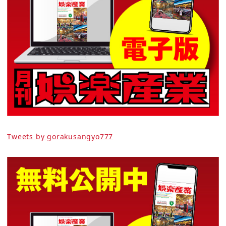
Tweets by gorakusangyo777