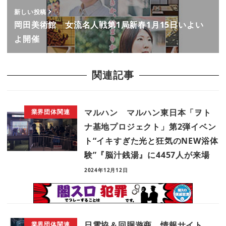
新しい投稿
岡田美術館 女流名人戦第1局新春1月15日いよい
よ開催
関連記事
マルハン マルハン東日本「ヲト
業界団体関連
ナ基地プロジェクト」第2弾イベン
ト“イキすぎた光と狂気のNEW浴体
験”『脳汁銭湯』に4457人が来場
2024年12月12日
日電協＆回胴遊商 情報サイト
業界団体関連