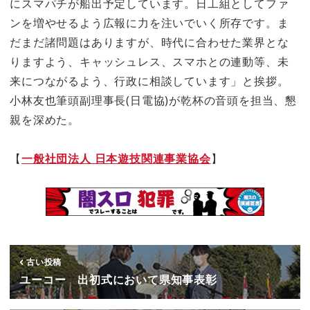
にスマパチが船出予定しています。日工組としてファ
ンを増やせるよう広報に力を注いでいく所存です。ま
だまだ諸問題はありますが、時代に合わせた業界とな
りますよう、キャッシュレス、スマホとの連動等、未
来につながるよう、行政に相談しています」と挨拶。
小林友也筆頭副理事長(日電協)が乾杯の音頭を担当、懇
親を深めた。
【
一般社団法人 日本遊技関連事業協会
】
古い投稿
ユーコー 出初式において県知事表彰