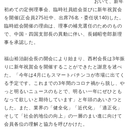
おいて、新年
初めての定例理事会、臨時社員総会並びに新年祝賀会
を開催(正会員275社中、出席76名・委任状140)した。
臨時総会開催の理由は、理事の補充選任のためのもの
で、中国・四国支部長の異動に伴い、長鋪昭壱郎新理
事を承認した。
福山裕治副会長の開会により始まり、西村会長は3年振
りに新年祝賀会を開催することができたと謝意を述べ
た。「今年は4月にもスマートパチンコが市場に出てく
る予定です。これまでの3年間のコロナ禍から脱し、や
っと明るいニュースのもとで、明るい一年にぜひとも
なって欲しいと期待しています」と年頭のあいさつと
した。また、業界の「健全化」「近代化」「適正化」
そして「社会的地位の向上」の一層のまい進に向けて
会員各位の理解と協力を呼びかけた。