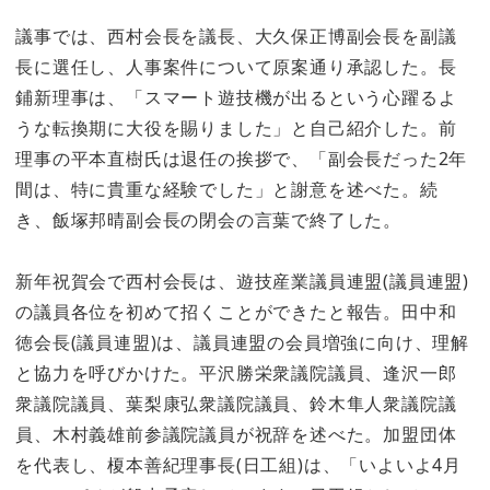
議事では、西村会長を議長、大久保正博副会長を副議
長に選任し、人事案件について原案通り承認した。長
鋪新理事は、「スマート遊技機が出るという心躍るよ
うな転換期に大役を賜りました」と自己紹介した。前
理事の平本直樹氏は退任の挨拶で、「副会長だった2年
間は、特に貴重な経験でした」と謝意を述べた。続
き、飯塚邦晴副会長の閉会の言葉で終了した。
新年祝賀会で西村会長は、遊技産業議員連盟(議員連盟)
の議員各位を初めて招くことができたと報告。田中和
徳会長(議員連盟)は、議員連盟の会員増強に向け、理解
と協力を呼びかけた。平沢勝栄衆議院議員、逢沢一郎
衆議院議員、葉梨康弘衆議院議員、鈴木隼人衆議院議
員、木村義雄前参議院議員が祝辞を述べた。加盟団体
を代表し、榎本善紀理事長(日工組)は、「いよいよ4月