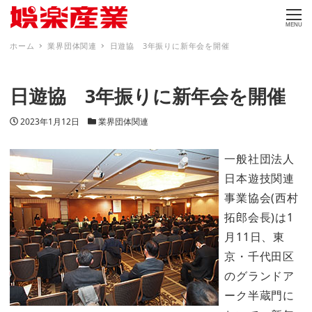
MENU
ホーム
業界団体関連
日遊協 3年振りに新年会を開催
日遊協 3年振りに新年会を開催
投稿日
カテゴリー
2023年1月12日
業界団体関連
一般社団法人
日本遊技関連
事業協会(西村
拓郎会長)は1
月11日、東
京・千代田区
のグランドア
ーク半蔵門に