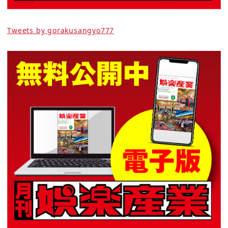
Tweets by gorakusangyo777