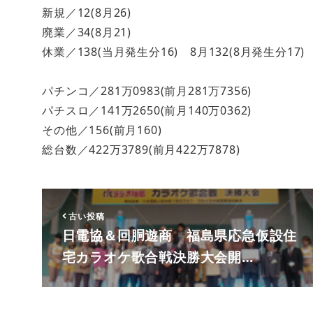
新規／12(8月26)
廃業／34(8月21)
休業／138(当月発生分16) 8月132(8月発生分17)
パチンコ／281万0983(前月281万7356)
パチスロ／141万2650(前月140万0362)
その他／156(前月160)
総台数／422万3789(前月422万7878)
古い投稿
日電協＆回胴遊商 福島県応急仮設住
宅カラオケ歌合戦決勝大会開…