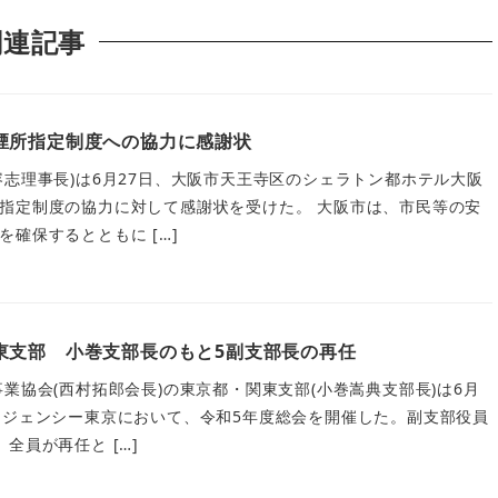
関連記事
煙所指定制度への協力に感謝状
容志理事長)は6月27日、大阪市天王寺区のシェラトン都ホテル大阪
指定制度の協力に対して感謝状を受けた。 大阪市は、市民等の安
確保するとともに […]
東支部 小巻支部長のもと5副支部長の再任
業協会(西村拓郎会長)の東京都・関東支部(小巻嵩典支部長)は6月
ージェンシー東京において、令和5年度総会を開催した。副支部役員
全員が再任と […]