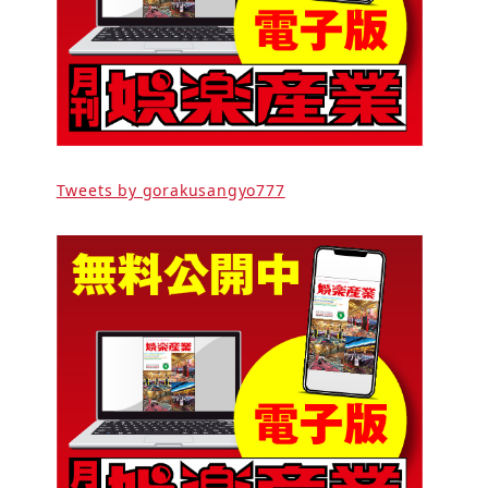
Tweets by gorakusangyo777