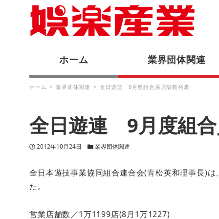
ホーム
業界団体関連
ホーム
業界団体関連
全日遊連 9月度組合員店舗数発表
全日遊連 9月度組
投稿日
カテゴリー
2012年10月24日
業界団体関連
全日本遊技事業協同組合連合会(青松英和理事長)は
た。
営業店舗数／1万1199店(8月1万1227)