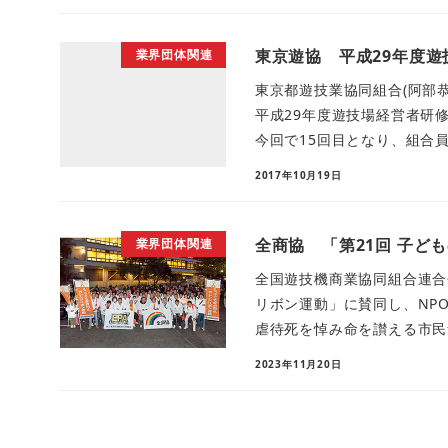
東京遊協 平成29年度
業界団体関連
東京都遊技業協同組合(阿部
平成29年度遊技場経営者研
今回で15回目となり、組合員
2017年10月19日
全商協 「第21回 子ど
業界団体関連
全国遊技機商業協同組合連合
リボン運動」に賛同し、NP
虐待死を悼み命を讃える市民集会
2023年11月20日