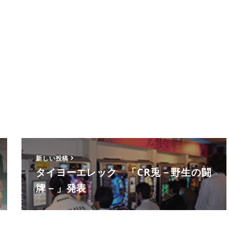
新しい投稿
タイヨーエレック 「CR兎－野生の闘
牌－」発表