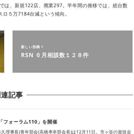
は、新規122店、廃業297。半年間の推移では、総台数
スロ５万7184台減という傾向。
新しい投稿
RSN ６月相談数１２８件
関連記事
「フォーラム110」を開催
久理事長)青年部会(高橋孝幸部会長)は12月11日、市ヶ谷の遊技会