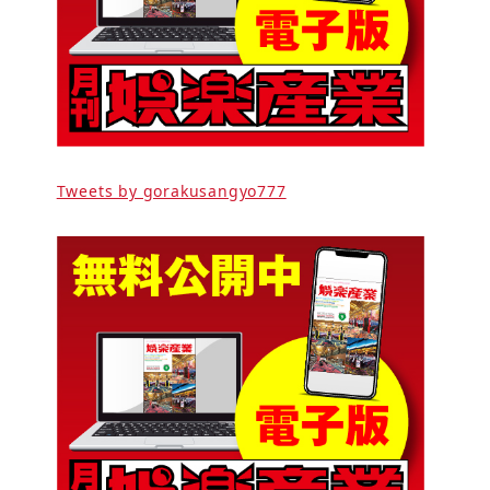
Tweets by gorakusangyo777