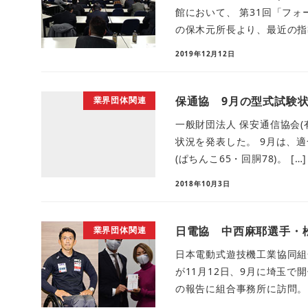
館において、 第31回「フォ
の保木元所長より、最近の指導
2019年12月12日
保通協 9月の型式試験
業界団体関連
一般財団法人 保安通信協会(
状況を発表した。 9月は、適合
(ぱちんこ65・回胴78)。 […]
2018年10月3日
日電協 中西麻耶選手・
業界団体関連
日本電動式遊技機工業協同組
が11月12日、9月に埼玉
の報告に組合事務所に訪問。自