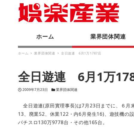
ホーム
業界団体関連
ホーム
業界団体関連
全日遊連 6月1万1787店
全日遊連 6月1万17
投稿日
カテゴリー
2009年7月23日
業界団体関連
全日遊連(原田實理事長)は7月23日までに、６月末
13、廃業52、休業122・内6月発生16)、遊技機の設置
パチスロ130万9778台・その他165台。