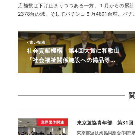
店舗数は下げ止まりつつある一方、１月からの累計で
2378台の減、そしてパチンコ５万4801台増、パチ
古い投稿
社会貢献機構 第4回大賞に和歌山
「社会福祉関係施設への備品等…
東京遊協青年部 第31回
業界団体関連
東京都遊技業協同組合(阿部恭