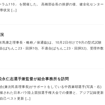
ーラム110」 を開催した。 高橋部会長の挨拶の後、健全化センター
状況 […]
状況
有馬康之理事長・略称／保通協)は、10月2日付けで9月の型式試験
(ぱちんこ23・回胴10)、不適合(ぱちんこ23・回胴32)、受理件数
松永仁志選手兼監督が組合事務所を訪問
合(兼次民喜理事長)がサポートをしている中西麻耶選手(写真・右)
で開催された日本パラ陸上競技選手権大会での優勝と、アジア記録更新
己ベスト更新 […]