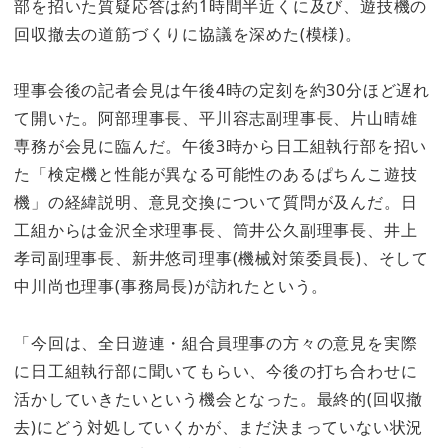
部を招いた質疑応答は約1時間半近くに及び、遊技機の
回収撤去の道筋づくりに協議を深めた(模様)。
理事会後の記者会見は午後4時の定刻を約30分ほど遅れ
て開いた。阿部理事長、平川容志副理事長、片山晴雄
専務が会見に臨んだ。午後3時から日工組執行部を招い
た「検定機と性能が異なる可能性のあるぱちんこ遊技
機」の経緯説明、意見交換について質問が及んだ。日
工組からは金沢全求理事長、筒井公久副理事長、井上
孝司副理事長、新井悠司理事(機械対策委員長)、そして
中川尚也理事(事務局長)が訪れたという。
「今回は、全日遊連・組合員理事の方々の意見を実際
に日工組執行部に聞いてもらい、今後の打ち合わせに
活かしていきたいという機会となった。最終的(回収撤
去)にどう対処していくかが、まだ決まっていない状況