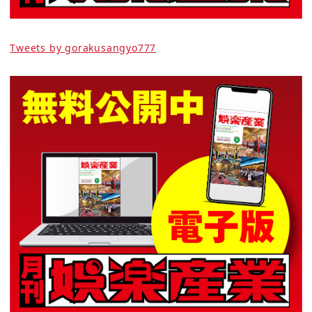
Tweets by gorakusangyo777