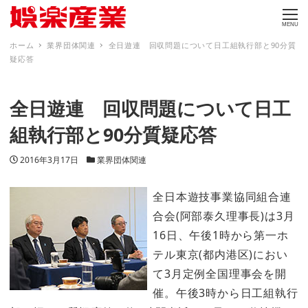
MENU
ホーム
業界団体関連
全日遊連 回収問題について日工組執行部と90分質
疑応答
全日遊連 回収問題について日工
組執行部と90分質疑応答
投稿日
カテゴリー
2016年3月17日
業界団体関連
全日本遊技事業協同組合連
合会(阿部泰久理事長)は3月
16日、午後1時から第一ホ
テル東京(都内港区)におい
て3月定例全国理事会を開
催。午後3時から日工組執行