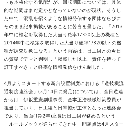
トも本格化する気配だが、回収期限については、具体
的な期間はまだ定かとなっていないのが現状。そうし
た中で、混乱を招くような情報発信する団体ならびに
そのまま記事掲載があることに苦言を呈した。「2013
年中に検定を取得した大当り確率1/320以上の機種と、
2014年中に検定を取得した大当り確率1/320以下の機
種が調査対象になる」という内容は、日工組との今日
の質疑でデマと判明し「掲載した以上、責任を持って
訂正すべき」と軽率な情報発信をけん制した。
4月よりスタートする新台設置制度における「遊技機流
通制度連絡会」(3月14日に発足)については、全日遊連
からは、伊坂重憲副理事長、金本正浩機械対策委員が
担当していく。日工組と日電協が主体となった連絡会
であり、当面(1期2年)座長は日工組が務めるという。
「ルールブックが送られてきた中、問題点は4月スター