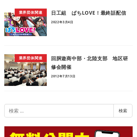
日工組 ぱちLOVE！最終話配信
業界団体関連
2022年3月4日
回胴遊商中部・北陸支部 地区研
業界団体関連
修会開催
2012年7月13日
検
検索
索