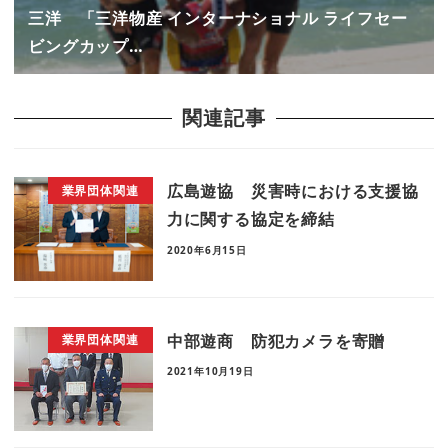
三洋 「三洋物産 インターナショナル ライフセー
ビングカップ…
関連記事
広島遊協 災害時における支援協
業界団体関連
力に関する協定を締結
2020年6月15日
中部遊商 防犯カメラを寄贈
業界団体関連
2021年10月19日