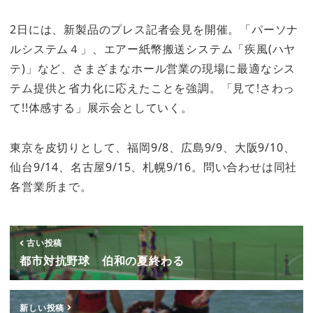
2日には、新製品のプレス記者会見を開催。「パーソナ
ルシステム４」、エアー紙幣搬送システム「疾風(ハヤ
テ)」など、さまざまなホール営業の現場に最適なシス
テム提供と省力化に応えたことを強調。「見て!さわっ
て!!体感する」展示会としていく。
東京を皮切りとして、福岡9/8、広島9/9、大阪9/10、
仙台9/14、名古屋9/15、札幌9/16。問い合わせは同社
各営業所まで。
古い投稿
都市対抗野球 伯和の夏終わる
新しい投稿