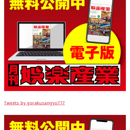
Tweets by gorakusangyo777