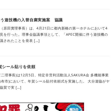
伴う遊技機の入替自粛実施案 協議
（原田實理事長）は、4月21日に都内新橋の第一ホテルにおいて4
見を行った。理事会協議事項として、「APEC開催に伴う遊技機の
されたことを発表 […]
賀シール貼りを依頼
二理事長)は12月5日、特定非営利活動法人SAKURA会 多機能事業
由布市)において、年賀シール貼付依頼式を実施した。 大分遊協がヤ
賛で実 […]