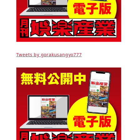
Tweets by gorakusangyo777