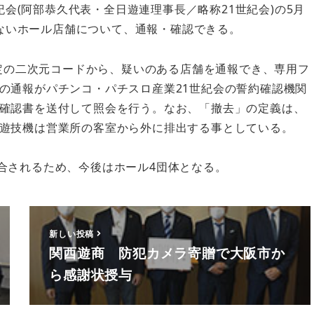
紀会(阿部恭久代表・全日遊連理事長／略称21世紀会)の5月
いないホール店舗について、通報・確認できる。
定の二次元コードから、疑いのある店舗を通報でき、専用フ
の通報がパチンコ・パチスロ産業21世紀会の誓約確認機関
確認書を送付して照会を行う。なお、「撤去」の定義は、
遊技機は営業所の客室から外に排出する事としている。
に統合されるため、今後はホール4団体となる。
新しい投稿
関西遊商 防犯カメラ寄贈で大阪市か
ら感謝状授与