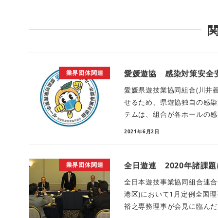
愛媛遊協 感染対策安全
業界団体関連
愛媛県遊技業協同組合(川井
せるため、県遊協独自の感染
テムは、組合が各ホールの感染
2021年6月2日
全日遊連 2020年諸課
業界団体関連
全日本遊技事業協同組合連合会
港区)において1月定例全国
裕之専務理事が会見に臨んだ。