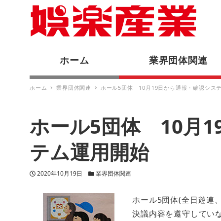
ホーム
業界団体関連
ホーム
業界団体関連
ホール5団体 10月19日から通報・確認シス
ホール5団体 10月
テム運用開始
投稿日
カテゴリー
2020年10月19日
業界団体関連
ホール5団体(全日遊連、
決議内容を遵守してい