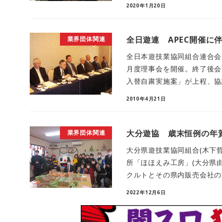
2020年1月20日
全日遊連 APEC開催に
業界団体関連
全日本遊技業協同組合連合会
月度理事会を開催。終了後会
入替自粛実施案」が上程、協議
2010年4月21日
大分遊協 歳末恒例の年
業界団体関連
大分県遊技業協同組合(木下哲
所「ほほえみ工房」(大分県
クルトとその県内販売会社の協
2022年12月6日