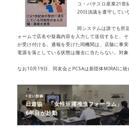
コ・パチスロ産業21世
20日決議を遵守して
同システムは誰でも所
ォームで店名や疑義内容を入力して送信すると、そ
が受け付ける。通報を受けた同機関は、店舗に事実
電源を落としている状態は撤去に当たらない。対象
なお10月19日、同友会とPCSAは新団体MIRAI
古い投稿
日遊協 「女性活躍推進フォーラム」
6年目が始動