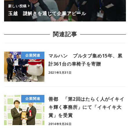
新しい投稿
玉越 謎解きを通じて企業アピール
関連記事
マルハン プルタブ集め15年、累
企業関連
計361台の車椅子を寄贈
2021年5月31日
善都 「第2回はたらく人がイキイ
企業関連
キ輝く事務所」にて「イキイキ大
賞」を受賞
2014年9月26日