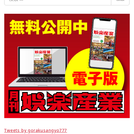
索
Tweets by gorakusangyo777