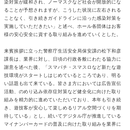
染対策が緩和され、ノーマスクなど社会が開放的にな
ることが予想されますが、こうした状況に左右される
ことなく、引き続きガイドラインに沿った感染対策を
実施していただきたい」と述べ、ホール各団体はお客
様の安心安全に資する取り組みを進めていくとした。
来賓挨拶に立った警察庁生活安全局保安課の松下和彦
課長は、業界に対し、日頃の行政各般にわたる協力に
謝意を述べた後、「スマパチ・スマスロなど新たな遊
技環境がスタートしはじめているところであり、明る
い話題も出て来ている。皆さま方においては広告宣伝
活動、のめり込み依存症対策など健全化に向けた取り
組みを精力的に進めていただいており、本年も引き続
き、遊技客が安心して楽しめるリアル空間づくりを期
待している」とし、続いてデジタル庁が推進している
マイナンバーカードの普及に向けた取り組みを業界に