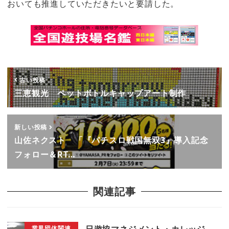
おいても推進していただきたいと要請した。
古い投稿
三恵観光 ペットボトルキャップアート制作
新しい投稿
山佐ネクスト 「『パチスロ戦国無双3』導入記念
フォロー＆RT…
関連記事
日遊協マネジメント・カレッジ
業界団体関連