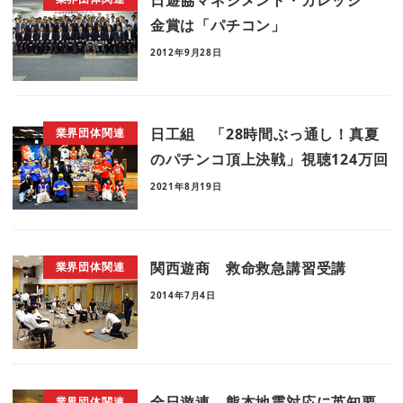
金賞は「パチコン」
2012年9月28日
日工組 「28時間ぶっ通し！真夏
業界団体関連
のパチンコ頂上決戦」視聴124万回
2021年8月19日
関西遊商 救命救急講習受講
業界団体関連
2014年7月4日
全日遊連 熊本地震対応に英知要
業界団体関連