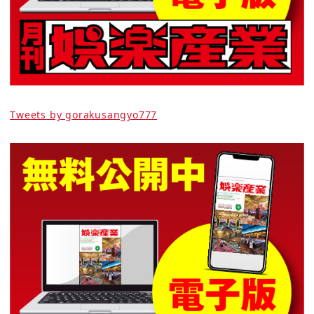
Tweets by gorakusangyo777