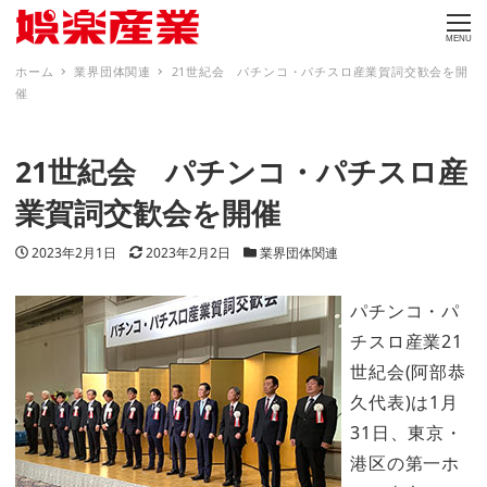
MENU
ホーム
業界団体関連
21世紀会 パチンコ・パチスロ産業賀詞交歓会を開
催
21世紀会 パチンコ・パチスロ産
業賀詞交歓会を開催
投稿日
更新日
カテゴリー
2023年2月1日
2023年2月2日
業界団体関連
パチンコ・パ
チスロ産業21
世紀会(阿部恭
久代表)は1月
31日、東京・
港区の第一ホ