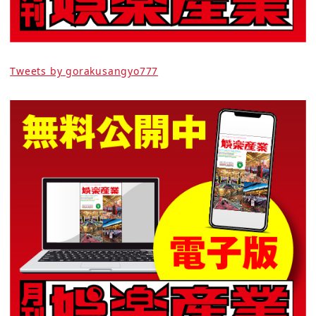
Tweets by gorakusangyo777