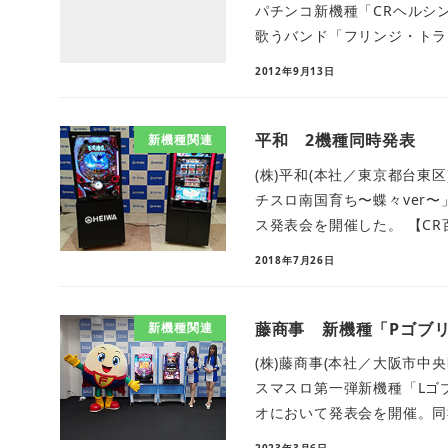
パチンコ新機種「CRヘルシ
歌うバンド「フリンジ・トライ
2012年9月13日
平和 2機種同時発表
新機種関連
(株)平和(本社／東京都台東
チスロ南国育ち〜蝶々ver
ス発表会を開催した。 【CR百
2018年7月26日
藤商事 新機種「Pゴブ
新機種関連
(株)藤商事(本社／大阪市中央
スマスロ第一弾新機種「Lゴ
オにおいて発表会を開催。同社