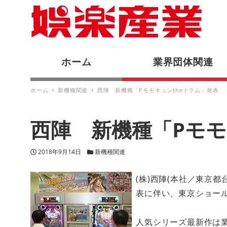
ホーム
業界団体関連
ホーム
新機種関連
西陣 新機種「Pモモキュンtheドラム」発表
西陣 新機種「Pモモ
投稿日
カテゴリー
2018年9月14日
新機種関連
(株)西陣(本社／東京都
表に伴い、東京ショー
人気シリーズ最新作は