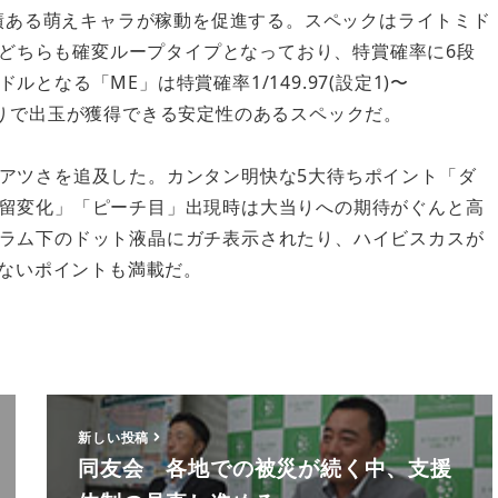
績ある萌えキャラが稼動を促進する。スペックはライトミド
。どちらも確変ループタイプとなっており、特賞確率に6段
なる「ME」は特賞確率1/149.97(設定1)〜
の大当りで出玉が獲得できる安定性のあるスペックだ。
アツさを追及した。カンタン明快な5大待ちポイント「ダ
留変化」「ピーチ目」出現時は大当りへの期待がぐんと高
ラム下のドット液晶にガチ表示されたり、ハイビスカスが
せないポイントも満載だ。
新しい投稿
同友会 各地での被災が続く中、支援