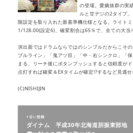
の登場。愛嬌抜群の実
ルと甘デジの2タイプ
階設定を取り入れた新基準機仕様となる。ライトミドルと
1/128.00(設定6)、確変割合は65％で、全て
演出面ではドラムならではのシンプルだからこその
ブルライン」「鬼アツ目」「中・右シンクロ」「保
まる。リーチ後にボタンプッシュすると信頼度がド
点灯すれば確変＆EXタイムが確定!?するなど見逃
(C)NISHIJIN
古い投稿
ダイナム 平成30年北海道胆振東部地