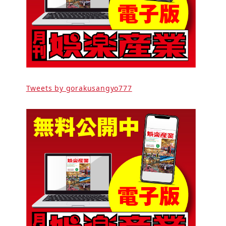
Tweets by gorakusangyo777