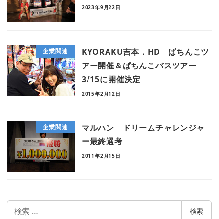
2023年9月22日
KYORAKU吉本．HD ぱちんこツ
企業関連
アー開催＆ぱちんこバスツアー
3/15に開催決定
2015年2月12日
マルハン ドリームチャレンジャ
企業関連
ー最終選考
2011年2月15日
検
検索
索