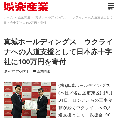
MENU
ホーム
企業関連
真城ホールディングス ウクライナへの人道支援として
日本赤十字社に100万円を寄付
真城ホールディングス ウクライ
ナへの人道支援として日本赤十字
社に100万円を寄付
投稿日
カテゴリー
2022年5月31日
企業関連
(株)真城ホールディングス
(本社／名古屋市東区)は5月
31日、ロシアからの軍事侵
攻が続くウクライナへの人
道支援として、救援金100