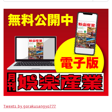
Tweets by gorakusangyo777