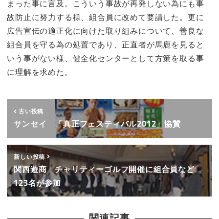
まった事に言及。こういう事故が再発しない為にも事
故防止に努力する様、組合員に改めて要請した。更に
広告宣伝の適正化に向けた取り組みについて、善良な
組合員を守る為の処置であり、正直者が馬鹿を見ると
いう事がない様、健全化センターとして方策を取る事
に理解を求めた。
古い投稿
サンセイ 「真正フェスティバル2012」協賛
新しい投稿
関西遊商 チャリティーゴルフ開催に組合員など
123名が参加
関連記事