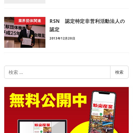
RSN 認定特定非営利活動法人の
業界団体関連
認定
2013年12月20日
検
検索
索