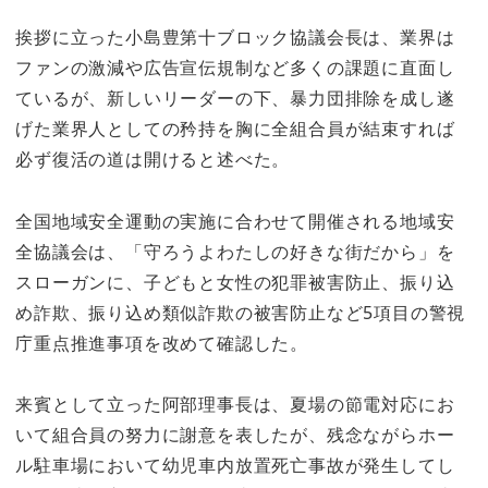
挨拶に立った小島豊第十ブロック協議会長は、業界は
ファンの激減や広告宣伝規制など多くの課題に直面し
ているが、新しいリーダーの下、暴力団排除を成し遂
げた業界人としての矜持を胸に全組合員が結束すれば
必ず復活の道は開けると述べた。
全国地域安全運動の実施に合わせて開催される地域安
全協議会は、「守ろうよわたしの好きな街だから」を
スローガンに、子どもと女性の犯罪被害防止、振り込
め詐欺、振り込め類似詐欺の被害防止など5項目の警視
庁重点推進事項を改めて確認した。
来賓として立った阿部理事長は、夏場の節電対応にお
いて組合員の努力に謝意を表したが、残念ながらホー
ル駐車場において幼児車内放置死亡事故が発生してし