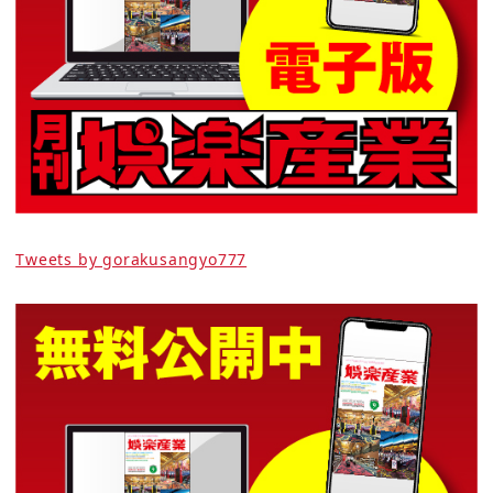
Tweets by gorakusangyo777