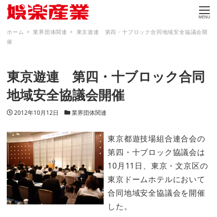
MENU
ホーム
業界団体関連
東京遊連 第四・十ブロック合同地域安全協議会開
催
東京遊連 第四・十ブロック合同
地域安全協議会開催
投稿日
カテゴリー
2012年10月12日
業界団体関連
東京都遊技場組合連合会の
第四・十ブロック協議会は
10月11日、東京・文京区の
東京ドームホテルにおいて
合同地域安全協議会を開催
した。