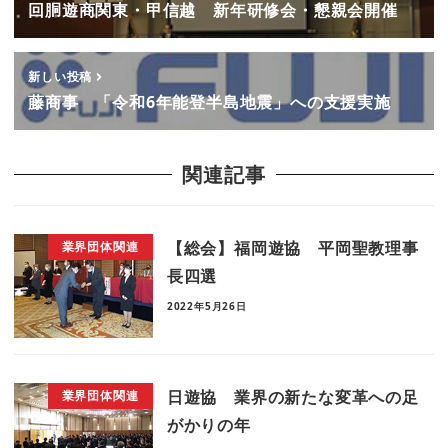
回胴遊商関東・甲信越 新年研修会・懇親会開催
新しい投稿
藤商事 「令和6年能登半島地震」への支援実施
関連記事
【総会】福岡遊協 平岡聖教理事
業界団体関連
長四選
2022年5月26日
日遊協 業界の新たな変革への足
業界団体関連
がかりの年