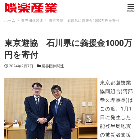
MENU
ホーム
業界団体関連
東京遊協 石川県に義援金1000万円を寄付
東京遊協 石川県に義援金1000万
円を寄付
投稿日
カテゴリー
2024年2月7日
業界団体関連
東京都遊技業
協同組合(阿部
恭久理事長)は
この度、1月1
日に発生した
能登半島地震
の被災者支援