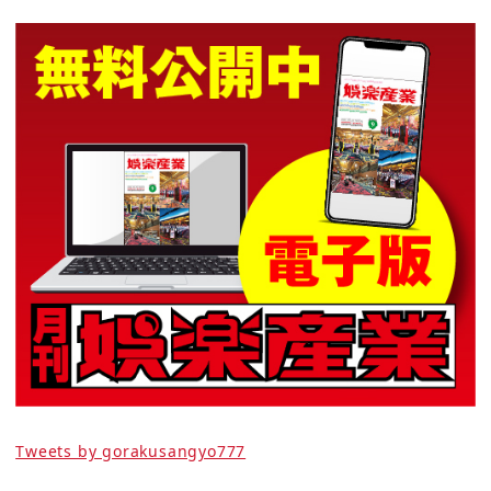
Tweets by gorakusangyo777