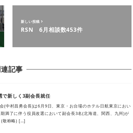
新しい投稿
RSN 6月相談数453件
関連記事
選で新しく3副会長就任
会(中村昌勇会長)は6月9日、東京・お台場のホテル日航東京におい
任期満了に伴う役員改選において副会長3名(北海道、関西、九州)が
敬称略) […]