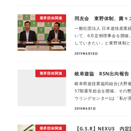
同友会 東野体制、粛々
業界団体関連
一般社団法人 日本遊技産業経
いて、6月定例理事会を開催
していきたい」と東野体制とな
2015年6月18日
岐阜遊協 RSN出向報告
業界団体関連
岐阜県遊技業協同組合(大野春
57期通常総会を開催。その
ウリングセンター)は「私が見
2018年6月1日
【G.S.R】NEXUS 内
業界団体関連