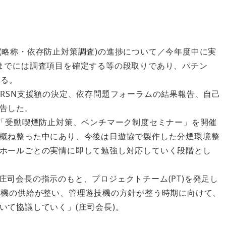
。
(略称・依存防止対策調査)の進捗について／今年度中に実
までには調査項目を確定する等の段取りであり、パチン
いる。
てRSN支援額の決定、依存問題フォーラムの結果報告、自己
告した。
に「受動喫煙防止対策、ベンチマーク制度セミナー」を開催
概ね整った中にあり、今後は日遊協で製作した分煙環境整
ホールごとの実情に即して勉強し対応していく段階とし
司会長の指示のもと、プロジェクトチーム(PT)を発足し
技機の供給が整い、管理遊技機の方針が整う時期に向けて、
いて協議していく」(庄司会長)。