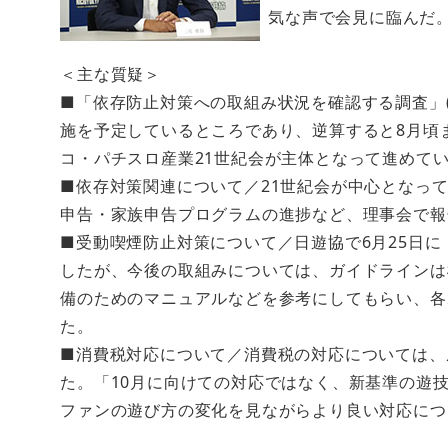
気な声で会見に臨んだ
＜主な質疑＞
■「依存防止対策への取組み状況を確認する調査」
施を予定しているところであり、逆算すると8月頃
コ・パチスロ産業21世紀会が主体となって進めて
■依存対策関連について／21世紀会が中心となっ
申告・家族申告プログラムの進捗など、理事会で報
■受動喫煙防止対策について／日遊協で6月25日
したが、今後の取組みについては、ガイドラインは
備のためのマニュアルなどを参考にしてもらい、各
た。
■消費税対応について／消費税の対応については、庄
た。「10月に向けての対応ではなく、新基準の遊
ファンの遊び方の変化を見ながらより良い対応につ