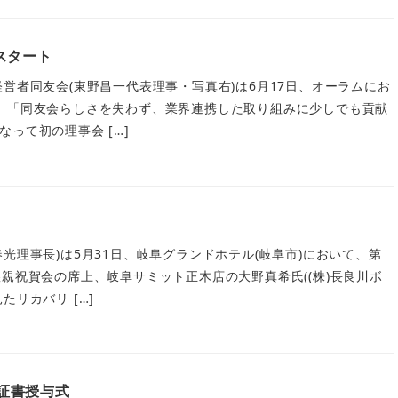
スタート
営者同友会(東野昌一代表理事・写真右)は6月17日、オーラムにお
。「同友会らしさを失わず、業界連携した取り組みに少しでも貢献
って初の理事会 […]
光理事長)は5月31日、岐阜グランドホテル(岐阜市)において、第
懇親祝賀会の席上、岐阜サミット正木店の大野真希氏((株)長良川ボ
たリカバリ […]
定証書授与式