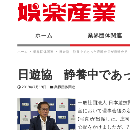
ホーム
業界団体関連
ホーム
業界団体関連
日遊協 静養中であった庄司会長が復帰会見
日遊協 静養中であ
投稿日
カテゴリー
2019年7月19日
業界団体関連
一般社団法人 日本遊技
室において理事会後の
(写真)が出席した。庄
心配をかけましたが、