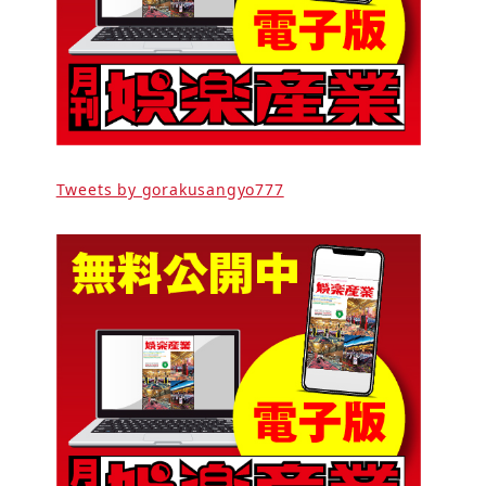
Tweets by gorakusangyo777