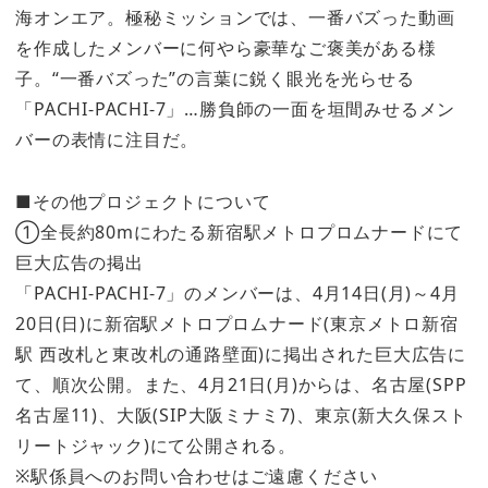
海オンエア。極秘ミッションでは、一番バズった動画
を作成したメンバーに何やら豪華なご褒美がある様
子。“一番バズった”の言葉に鋭く眼光を光らせる
「PACHI-PACHI-7」…勝負師の一面を垣間みせるメン
バーの表情に注目だ。
■その他プロジェクトについて
①全長約80mにわたる新宿駅メトロプロムナードにて
巨大広告の掲出
「PACHI-PACHI-7」のメンバーは、4月14日(月)～4月
20日(日)に新宿駅メトロプロムナード(東京メトロ新宿
駅 西改札と東改札の通路壁面)に掲出された巨大広告に
て、順次公開。また、4月21日(月)からは、名古屋(SPP
名古屋11)、大阪(SIP大阪ミナミ7)、東京(新大久保スト
リートジャック)にて公開される。
※駅係員へのお問い合わせはご遠慮ください