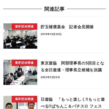
関連記事
貯玉補償基金 記者会見開催
業界団体関連
2010年10月20日
東京遊協 阿部理事長の5回目とな
業界団体関連
る全日遊連・理事長立候補を決議
2022年3月25日
日遊協 「もっと楽しく!!もっと遊
業界団体関連
べる!!ぱちんこ＆パチスロ フェス