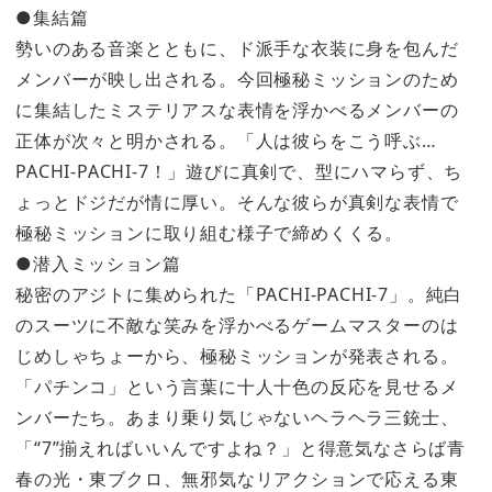
●集結篇
勢いのある音楽とともに、ド派手な衣装に身を包んだ
メンバーが映し出される。今回極秘ミッションのため
に集結したミステリアスな表情を浮かべるメンバーの
正体が次々と明かされる。「人は彼らをこう呼ぶ…
PACHI-PACHI-7！」遊びに真剣で、型にハマらず、ち
ょっとドジだが情に厚い。そんな彼らが真剣な表情で
極秘ミッションに取り組む様子で締めくくる。
●潜入ミッション篇
秘密のアジトに集められた「PACHI-PACHI-7」。純白
のスーツに不敵な笑みを浮かべるゲームマスターのは
じめしゃちょーから、極秘ミッションが発表される。
「パチンコ」という言葉に十人十色の反応を見せるメ
ンバーたち。あまり乗り気じゃないヘラヘラ三銃士、
「“7”揃えればいいんですよね？」と得意気なさらば青
春の光・東ブクロ、無邪気なリアクションで応える東