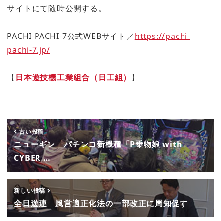
サイトにて随時公開する。
PACHI-PACHI-7公式WEBサイト／
https://pachi-
pachi-7.jp/
【
日本遊技機工業組合（日工組）
】
古い投稿
ニューギン パチンコ新機種「P乗物娘 with
CYBER …
新しい投稿
全日遊連 風営適正化法の一部改正に周知促す