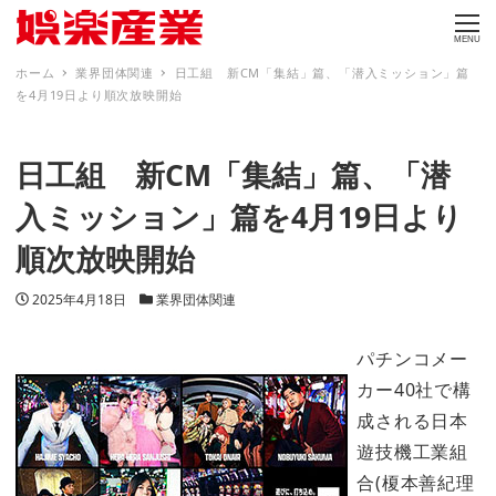
MENU
ホーム
業界団体関連
日工組 新CM「集結」篇、「潜入ミッション」篇
を4月19日より順次放映開始
日工組 新CM「集結」篇、「潜
入ミッション」篇を4月19日より
順次放映開始
投稿日
カテゴリー
2025年4月18日
業界団体関連
パチンコメー
カー40社で構
成される日本
遊技機工業組
合(榎本善紀理