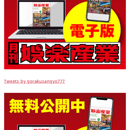
Tweets by gorakusangyo777