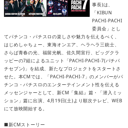
事長)は、
「KIBUN
PACHI-PACHI
委員会」とし
てパチンコ・パチスロの楽しさや魅力を伝えるべく、
はじめしゃちょー、東海オンエア、ヘラヘラ三銃士、
さらば青春の光、福留光帆、佐久間宣行、ビッグクラ
ッピーの7組によるユニット「PACHI-PACHI-7(パチパ
チセブン)」を結成、新たなプロジェクトをスタートさ
せた。本CMでは、「PACHI-PACHI-7」のメンバーがパ
チンコ・パチスロのエンターテインメント性を伝える
メッセンジャーとして、新CM「集結』篇・「潜入ミッ
ション」篇に出演、4月19日(土)より順次テレビ、WEB
にて放映開始する。
■新CMストーリー