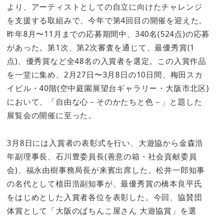
より、アーティストとしての自立に向けたチャレンジ
を支援する取組みで、今年で第4回目の開催を迎えた。
昨年8月〜11月までの応募期間中、340名(524点)の応募
があった。第1次、第2次審査を通じて、最優秀賞(1
点)、優秀賞など全48名の入賞者を選定。この入賞作品
を一堂に集め、2月27日〜3月8日の10日間、梅田スカ
イビル・40階(空中庭園展望台ギャラリー・大阪市北区)
において、「自由な心－そのかたちと色－」と題した
展覧会の開催に至った。
3月8日には入賞者の表彰式を行い、大遊協から金森浩
年副理事長、石川豊委員長(善意の箱・社会貢献委員
会)、福永由樹事務局長が来賓出席した。松井一郎知事
の名代として植田浩副知事が、最優秀賞の橋本良平氏
をはじめとした入賞者各位を表彰した。今回、協賛団
体賞として「大阪のぱちんこ屋さん 大遊協賞」を選