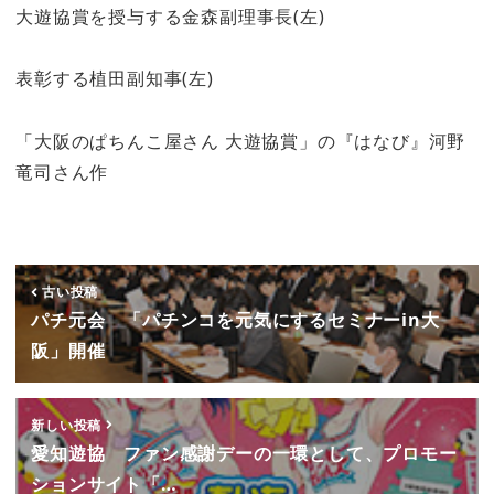
大遊協賞を授与する金森副理事長(左)
表彰する植田副知事(左)
「大阪のぱちんこ屋さん 大遊協賞」の『はなび』河野
竜司さん作
古い投稿
パチ元会 「パチンコを元気にするセミナーin大
阪」開催
新しい投稿
愛知遊協 ファン感謝デーの一環として、プロモー
ションサイト「…