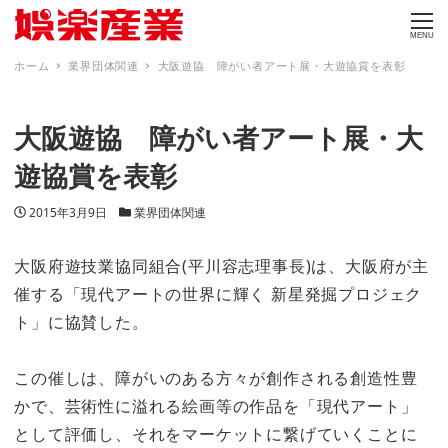
MENU
ホーム
業界団体関連
大阪遊協 障がい者アート展・大遊協賞を表彰
大阪遊協 障がい者アート展・大
遊協賞を表彰
投稿日
カテゴリー
2015年3月9日
業界団体関連
大阪府遊技業協同組合(平川容志理事長)は、大阪府が主
催する「現代アートの世界に輝く 新星発掘プロジェク
ト」に協賛した。
この催しは、障がいのある方々が創作される創造性豊
かで、芸術性に溢れる絵画等の作品を「現代アート」
として評価し、それをマーケットに繋げていくことに