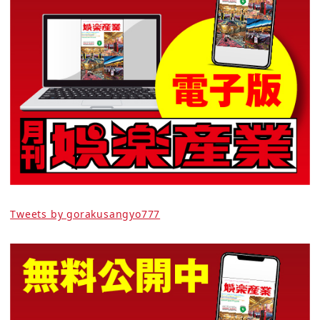
Tweets by gorakusangyo777