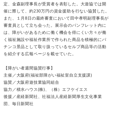
定、金森副理事長が受賞者を表彰した。大遊協では開
催に際して、約230万円の資金援助を行ない協賛した。
また、１月8日の最終審査において田中孝明副理事長が
審査員として立ち会った。展示会のパンフレット内に
は、障がいがあるために働く機会を得にくい方々が働
く福祉施設や福祉作業所で作られた商品を積極的にパ
チンコ景品として取り扱っているセルプ商品等の活動
を紹介する広報ページを載せていた。
【障がい者週間協賛行事】
主催／大阪府(福祉部障がい福祉室自立支援課)
協賛／大阪府遊技業協同組合
協力／積水ハウス(株)、（株）エフケイエス
後援／産経新聞社、社福法人産経新聞厚生文化事業
団、毎日新聞社