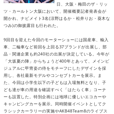
日、大阪・梅田のザ・リッ
ツ・カールトン大阪において、開催概要記者発表会が
開かれ、ナビメイト3名(涼野はるか・松井りお・葵木な
つみ)の御披露目も行われた。
9回目を迎えた今回のモーターショーには国産車、輸入
車、二輪車など前回を上回る37ブランドが出展し、部
品・関連企業も約240社の出展が決定している。今年が
「大坂夏の陣」からちょうど400年とあって、メインビ
ジュアルに甲冑姿の侍をモチーフにしたデザインを採
用し、各社最新モデルやコンセプトカーを展示。ま
た、今回は小学生以下の子どもは入場無料となり、子
ども達が車の用途を確認すべく「はたらく車」コーナ
ーも設置した。特別企画には地球に優しいエコカーや
キャンピングカーを展示。同時開催イベントとしてク
ラシックカーラリーの実施やAKB48Team8のライブス