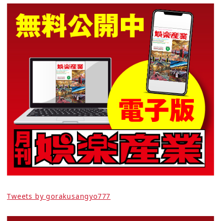
Tweets by gorakusangyo777