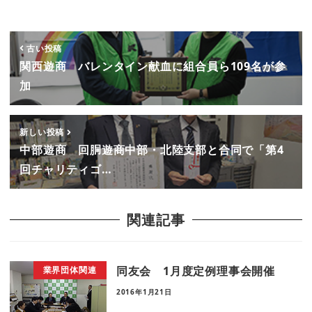
古い投稿
関西遊商 バレンタイン献血に組合員ら109名が参
加
新しい投稿
中部遊商 回胴遊商中部・北陸支部と合同で「第4
回チャリティゴ…
関連記事
同友会 1月度定例理事会開催
業界団体関連
2016年1月21日