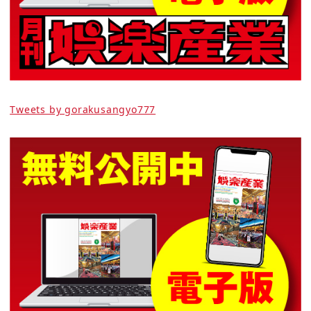
Tweets by gorakusangyo777