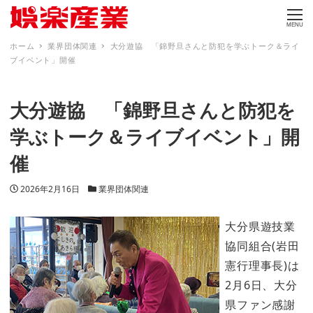
MENU
ホーム
業界団体関連
大分遊協 「錦野旦さんと防犯を学ぶトーク＆ライ
ブイベント」開催
大分遊協 「錦野旦さんと防犯を
学ぶトーク＆ライブイベント」開
催
投稿日
カテゴリー
2026年2月16日
業界団体関連
大分県遊技業
協同組合(岩田
憲行理事長)は
2月6日、大分
県ファン感謝