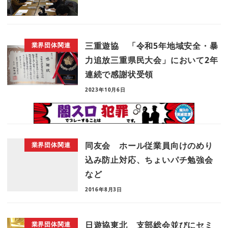
三重遊協 「令和5年地域安全・暴
業界団体関連
力追放三重県民大会」において2年
連続で感謝状受領
2023年10月6日
同友会 ホール従業員向けのめり
業界団体関連
込み防止対応、ちょいパチ勉強会
など
2016年8月3日
日遊協東北 支部総会並びにセミ
業界団体関連