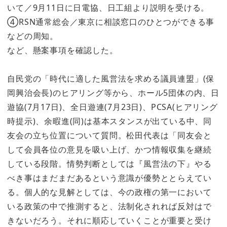
いて／9月11日に日電協、日工組より説明を受ける。
④RSN通常総会／東京に相談窓口のひとつができる事
などの周知。
など、懸案事項を確認した。
自民党の「時代に適した風営法を求める議員連盟」(保
岡興治会長)のヒアリング等から、ホール5団体の内、日
遊協(7月17日)、全日遊連(7月23日)、PCSA(ヒアリング
時提示)、余暇進(同)は基本スタンスが出ている中、同
友会の立ち位置について質問。松田代表は「同友会と
して会員各位の意見を吸い上げ、かつ情報収集を継続
している段階。情勢判断としては『風営法の下』やる
べき事はまだまだあるという意識が優勢ととらえてい
る。個人的な見解としては、今の政権の第一において
いる政策の中で推測すると、法制化されれば反対はで
きないだろう。それに順応していくことが重要と受け