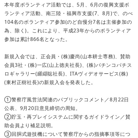
本年度ボランティア活動では、5月、6月の復興支援ボ
ランティア活動、南三陸・福興市支援(7、8月)で、のべ
104名のボランティア参加(のど自慢分7名は主催参加の
為、除く)。これにより、平成23年からのボランティア
参加は累計866名となった。
新規入会では、正会員・(株)慶尚(山本耕士専務)、賛助
会員3社・(株)一広(山上徳夫社長)、(株)パチンコパチス
ロギャラリー(纐纈聡社長)、ITAヴィデオサービス(株)
(東村正樹社長)の新規入会を発表した。
①警察庁風営法関連のパブリックコメント／8月22日
公表、9月20日意見締切の周知。
②貯玉・再プレイシステムに関するガイドライン／賛
助会員より補足説明。
③回胴式遊技機について警察庁からの指摘事項等につ