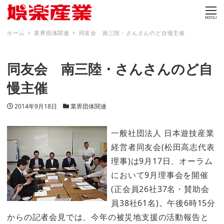
MENU
ホーム
業界団体関連
同友会 南三陸・さんさんのど自慢主催
同友会 南三陸・さんさんのど自
慢主催
投稿日
カテゴリー
2014年9月18日
業界団体関連
一般社団法人 日本遊技産業
経営者同友会(松田高志代表
理事)は9月17日、オーラム
において9月理事会を開催
(正会員26社37名・賛助会
員38社61名)。午後6時15分
からの記者会見では、今年の被災地支援の活動報告と