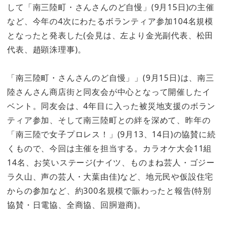
して「南三陸町・さんさんのど自慢」(9月15日)の主催
など、今年の4次にわたるボランティア参加104名規模
となったと発表した(会見は、左より金光副代表、松田
代表、趙顕洙理事)。
「南三陸町・さんさんのど自慢」」(9月15日)は、南三
陸さんさん商店街と同友会が中心となって開催したイ
ベント。同友会は、4年目に入った被災地支援のボラン
ティア参加、そして南三陸町との絆を深めて、昨年の
「南三陸で女子プロレス！」(9月13、14日)の協賛に続
くもので、今回は主催を担当する。カラオケ大会11組
14名、お笑いステージ(ナイツ、ものまね芸人・ゴジー
ラ久山、声の芸人・大葉由佳)など、地元民や仮設住宅
からの参加など、約300名規模で賑わったと報告(特別
協賛・日電協、全商協、回胴遊商)。