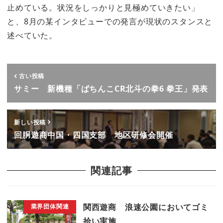
止めている。状況をしっかりと見極めていきたい」
と、8月の某インタビューでの発言が現状のスタンスと
述べていた。
古い投稿
サミー 新機種「ぱちんこCR北斗の拳6 拳王」発表
新しい投稿
回胴遊商中国・四国支部 地区研修会開催
関連記事
関西遊商 浪速公園においてゴミ
業界団体関連
拾い実施