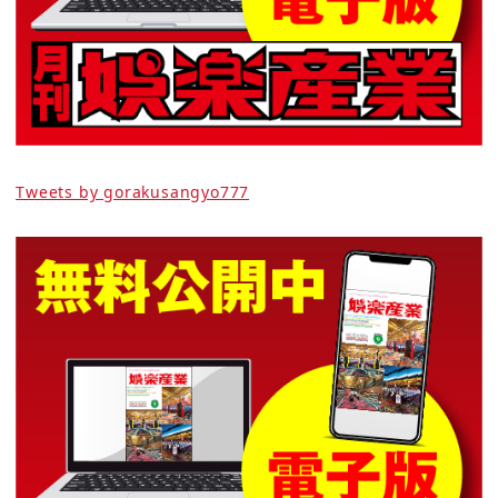
Tweets by gorakusangyo777