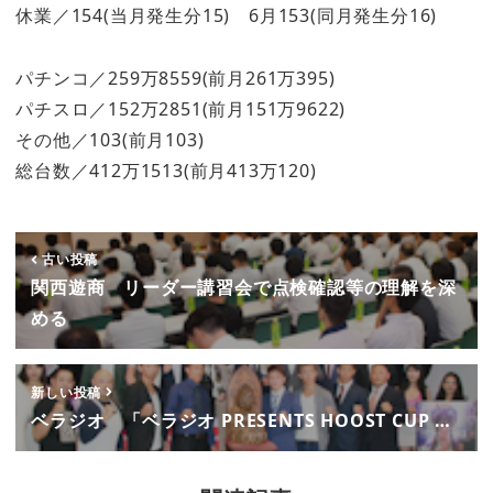
休業／154(当月発生分15) 6月153(同月発生分16)
パチンコ／259万8559(前月261万395)
パチスロ／152万2851(前月151万9622)
その他／103(前月103)
総台数／412万1513(前月413万120)
古い投稿
関西遊商 リーダー講習会で点検確認等の理解を深
める
新しい投稿
ベラジオ 「ベラジオ PRESENTS HOOST CUP …