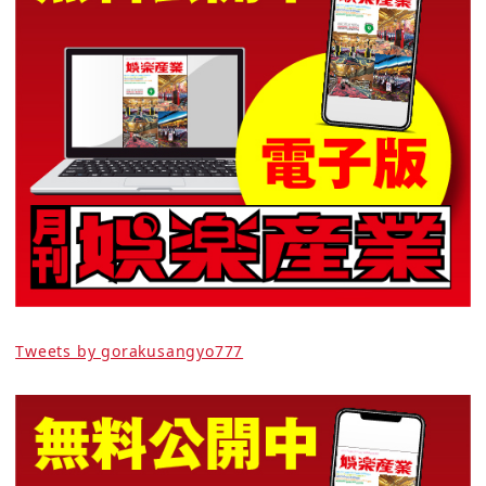
Tweets by gorakusangyo777