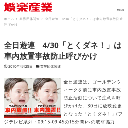
MENU
ホーム
業界団体関連
全日遊連 4/30「とくダネ！」は車内放置事故防止
呼びかけ
全日遊連 4/30「とくダネ！」は
車内放置事故防止呼びかけ
投稿日
カテゴリー
2010年4月28日
業界団体関連
全日遊連は、ゴールデンウ
ィークを前に車内放置事故
防止活動について注意を呼
びかけた。30日に放映変更
となった「とくダネ！」(フ
ジテレビ系列・09:15-09:45の15分間)への取材協力