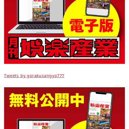
Tweets by gorakusangyo777