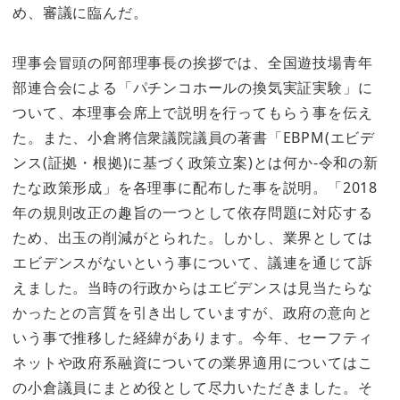
め、審議に臨んだ。
理事会冒頭の阿部理事長の挨拶では、全国遊技場青年
部連合会による「パチンコホールの換気実証実験」に
ついて、本理事会席上で説明を行ってもらう事を伝え
た。また、小倉將信衆議院議員の著書「EBPM(エビデ
ンス(証拠・根拠)に基づく政策立案)とは何か-令和の新
たな政策形成」を各理事に配布した事を説明。「2018
年の規則改正の趣旨の一つとして依存問題に対応する
ため、出玉の削減がとられた。しかし、業界としては
エビデンスがないという事について、議連を通じて訴
えました。当時の行政からはエビデンスは見当たらな
かったとの言質を引き出していますが、政府の意向と
いう事で推移した経緯があります。今年、セーフティ
ネットや政府系融資についての業界適用についてはこ
の小倉議員にまとめ役として尽力いただきました。そ