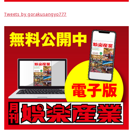
Tweets by gorakusangyo777