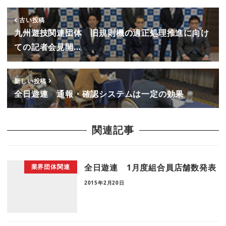
古い投稿
九州遊技関連団体 旧規則機の適正処理推進に向け
ての記者会見開…
新しい投稿
全日遊連 通報・確認システムは一定の効果
関連記事
全日遊連 1月度組合員店舗数発表
業界団体関連
2015年2月20日