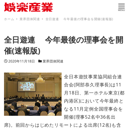
MENU
ホーム
業界団体関連
全日遊連 今年最後の理事会を開催(速報版)
全日遊連 今年最後の理事会を開
催(速報版)
投稿日
カテゴリー
2020年11月18日
業界団体関連
全日本遊技事業協同組合連
合会(阿部恭久理事長)は11
月18日、第一ホテル東京(都
内港区)において今年最終と
なる11月定例全国理事会を
開催(理事52名中36名出
席)。前回からはじめたリモートによる出席(12名)も含