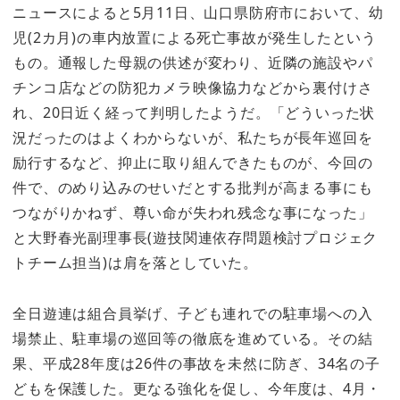
ニュースによると5月11日、山口県防府市において、幼
児(2カ月)の車内放置による死亡事故が発生したという
もの。通報した母親の供述が変わり、近隣の施設やパ
チンコ店などの防犯カメラ映像協力などから裏付けさ
れ、20日近く経って判明したようだ。「どういった状
況だったのはよくわからないが、私たちが長年巡回を
励行するなど、抑止に取り組んできたものが、今回の
件で、のめり込みのせいだとする批判が高まる事にも
つながりかねず、尊い命が失われ残念な事になった」
と大野春光副理事長(遊技関連依存問題検討プロジェク
トチーム担当)は肩を落としていた。
全日遊連は組合員挙げ、子ども連れでの駐車場への入
場禁止、駐車場の巡回等の徹底を進めている。その結
果、平成28年度は26件の事故を未然に防ぎ、34名の子
どもを保護した。更なる強化を促し、今年度は、4月・