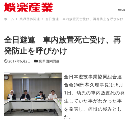
MENU
ホーム
業界団体関連
全日遊連 車内放置死亡受け、再発防止を呼びかけ
全日遊連 車内放置死亡受け、再
発防止を呼びかけ
投稿日
カテゴリー
2017年6月2日
業界団体関連
全日本遊技事業協同組合連
合会(阿部恭久理事長)は6月
1日、幼児の車内放置死の発
生していた事がわかった事
を発表し、痛恨の極みとし
た。