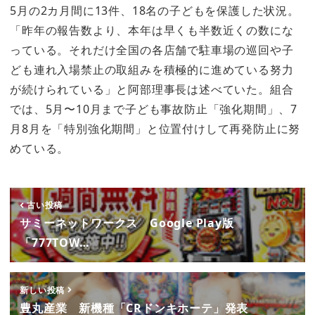
5月の2カ月間に13件、18名の子どもを保護した状況。
「昨年の報告数より、本年は早くも半数近くの数にな
っている。それだけ全国の各店舗で駐車場の巡回や子
ども連れ入場禁止の取組みを積極的に進めている努力
が続けられている」と阿部理事長は述べていた。組合
では、5月〜10月まで子ども事故防止「強化期間」、7
月8月を「特別強化期間」と位置付けして再発防止に努
めている。
古い投稿
サミーネットワークス Google Play版
「777TOW…
新しい投稿
豊丸産業 新機種「CRドンキホーテ」発表