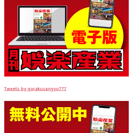
Tweets by gorakusangyo777