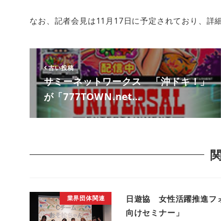
なお、記者会見は11月17日に予定されており、詳
古い投稿
サミーネットワークス 「沖ドキ！」
が「777TOWN.net…
日遊協 女性活躍推進フ
業界団体関連
向けセミナー」