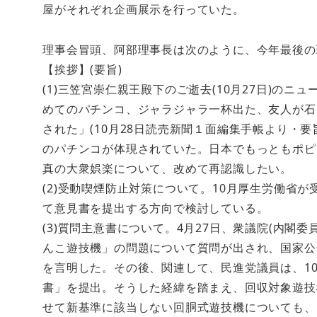
屋がそれぞれ企画展示を行っていた。
理事会冒頭、阿部理事長は次のように、今年最後の
【挨拶】(要旨)
(1)三笠宮崇仁親王殿下のご逝去(10月27日)のニ
めてのパチンコ、ジャラジャラ一杯出た、友人が石
された」(10月28日読売新聞１面編集手帳より・
のパチンコが体現されていた。日本でもっともポピ
真の大衆娯楽について、改めて再認識したい。
(2)受動喫煙防止対策について。10月厚生労働省
て意見書を提出する方向で検討している。
(3)質問主意書について。4月27日、衆議院(内閣
んこ遊技機」の問題について質問が出され、国家公
を言明した。その後、関連して、民進党議員は、1
書」を提出。そうした経緯を踏まえ、回収対象遊技
せて新基準に該当しない回胴式遊技機についても、