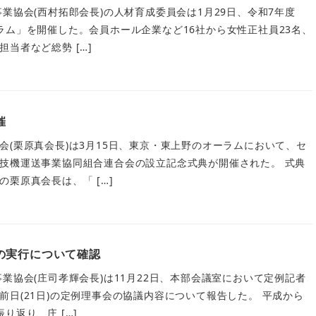
業協会(西村拓郎会長)の人材育成委員会は1月29日、令和7年度
ラム」を開催した。会員ホール企業など16社から女性正社員23名、
当者など総勢 […]
催
会(栗原真会長)は3月15日、東京・東上野のオーラムにおいて、セ
技機運送事業協同組合連合会の設立記念式典が開催された。 式典
栗原真会長は、「 […]
の実行について確認
業協会(庄司孝輝会長)は11月22日、本部会議室において定例記者
前日(21日)の定例理事会の協議内容について報告した。 平成から
り返り、庄 […]