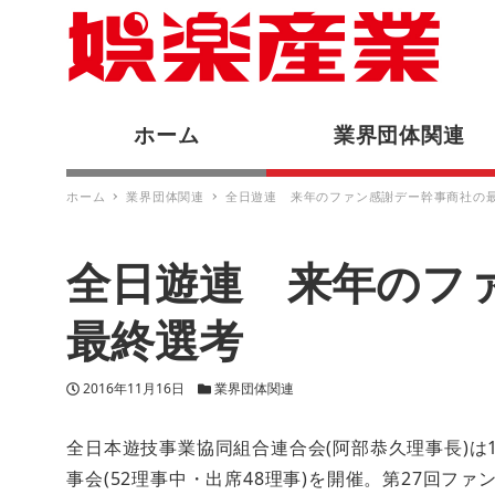
ホーム
業界団体関連
ホーム
業界団体関連
全日遊連 来年のファン感謝デー幹事商社の
全日遊連 来年のフ
最終選考
投稿日
カテゴリー
2016年11月16日
業界団体関連
全日本遊技事業協同組合連合会(阿部恭久理事長)は
事会(52理事中・出席48理事)を開催。第27回