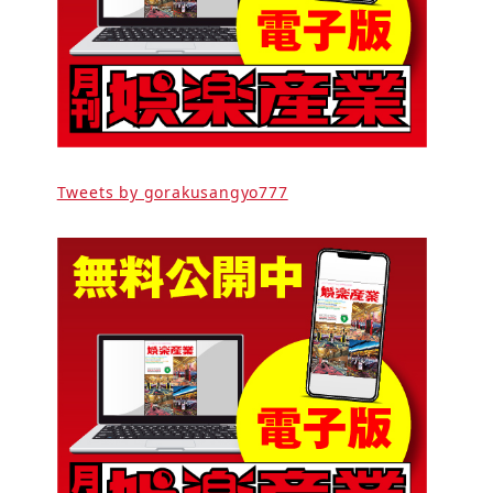
Tweets by gorakusangyo777