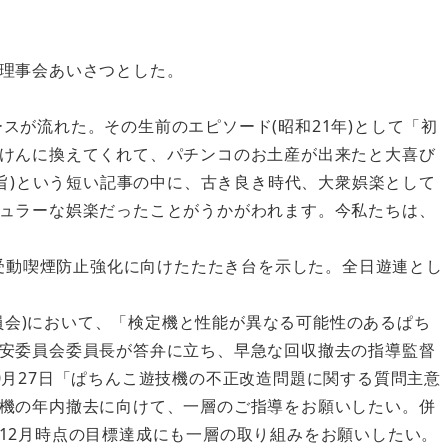
理事会あいさつとした。
ュースが流れた。その生前のエピソード(昭和21年)として「初
けんに換えてくれて、パチンコのお土産が出来たと大喜び
要旨)という短い記事の中に、古き良き時代、大衆娯楽として
ュラーな娯楽だったことがうかがわれます。今私たちは、
が受動喫煙防止強化に向けたたたき台を示した。全日遊連とし
委員会)において、「検定機と性能が異なる可能性のあるぱち
安委員会委員長が答弁に立ち、早急な回収撤去の指導監督
0月27日「ぱちんこ遊技機の不正改造問題に関する質問主意
機の年内撤去に向けて、一層のご指導をお願いしたい。併
12月時点の目標達成にも一層の取り組みをお願いしたい。