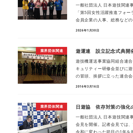
一般社団法人 日本遊技関連事
「第5回女性活躍推進フォー
会員企業の人事、総務などの担
2026年1月30日
遊運連 設立記念式典開
業界団体関連
遊技機運送事業協同組合連合
キュリティー研修会並びに遊
の冒頭、挨拶に立った連合会の
2016年3月16日
日遊協 依存対策の強化
業界団体関連
一般社団法人 日本遊技関連事
会見を開催。記者会見では、
令和に変わった節目の1年を振