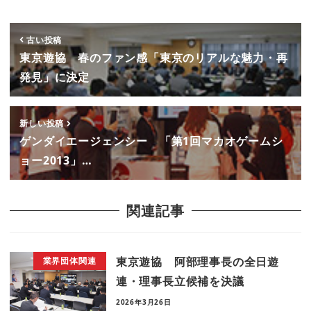
古い投稿
東京遊協 春のファン感「東京のリアルな魅力・再
発見」に決定
新しい投稿
ゲンダイエージェンシー 「第1回マカオゲームシ
ョー2013」…
関連記事
東京遊協 阿部理事長の全日遊
業界団体関連
連・理事長立候補を決議
2026年3月26日