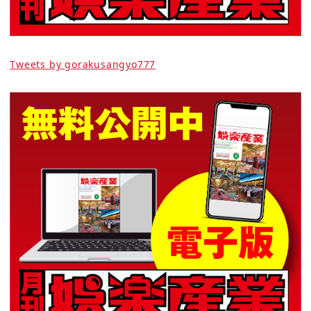
Tweets by gorakusangyo777