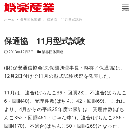
MENU
ホーム
業界団体関連
保通協 11月型式試験
保通協 11月型式試験
投稿日
カテゴリー
2013年12月2日
業界団体関連
(財)保安通信協会(久保國興理事長・略称／保通協)は、
12月2日付けで11月の型式試験状況を発表した。
11月は、適合(ぱちんこ39・回胴28)、不適合(ぱちんこ
6・回胴40)。受理件数(ぱちんこ42・回胴69)。 これに
より、4月からの平成25年度の累計は、受理件数(ぱち
んこ352・回胴461・じゃん球1)、適合(ぱちんこ286・
回胴170)、不適合(ぱちんこ50・回胴269)となった。