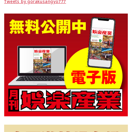
Tweets by gorakusangyo777