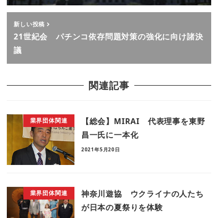
新しい投稿
21世紀会 パチンコ依存問題対策の強化に向け諸決
議
関連記事
【総会】MIRAI 代表理事を東野
業界団体関連
昌一氏に一本化
2021年5月20日
神奈川遊協 ウクライナの人たち
業界団体関連
が日本の夏祭りを体験