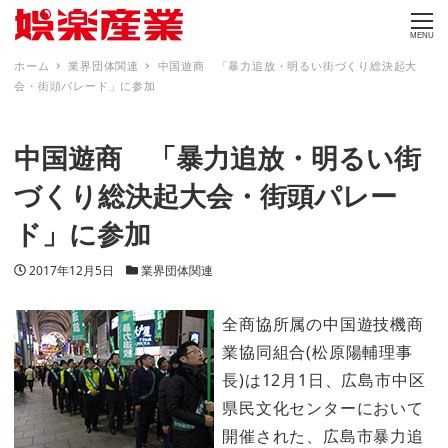
MENU
ホーム
業界団体関連
中国遊商 「暴力追放・明るい街づくり総決起大
会・街頭パレード」に参加
中国遊商 「暴力追放・明るい街
づくり総決起大会・街頭パレー
ド」に参加
投稿日
カテゴリー
2017年12月5日
業界団体関連
全商協所属の中国遊技機商
業協同組合(松原陽輔理事
長)は12月1日、広島市中区
県民文化センターにおいて
開催された、広島市暴力追