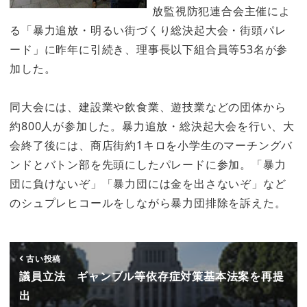
放監視防犯連合会主催によ
る「暴力追放・明るい街づくり総決起大会・街頭パレ
ード」に昨年に引続き、理事長以下組合員等53名が参
加した。
同大会には、建設業や飲食業、遊技業などの団体から
約800人が参加した。暴力追放・総決起大会を行い、大
会終了後には、商店街約1キロを小学生のマーチングバ
ンドとバトン部を先頭にしたパレードに参加。「暴力
団に負けないぞ」「暴力団には金を出さないぞ」など
のシュプレヒコールをしながら暴力団排除を訴えた。
古い投稿
議員立法 ギャンブル等依存症対策基本法案を再提
出