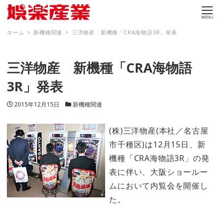
MENU
ホーム
新機種関連
三洋物産 新機種「CRA海物語3R」発表
三洋物産 新機種「CRA海物語
3R」発表
投稿日
カテゴリー
2015年12月15日
新機種関連
(株)三洋物産(本社／名古屋
市千種区)は12月15日、新
機種「CRA海物語3R」の発
表に伴い、大阪ショールー
ムにおいて内覧会を開催し
た。