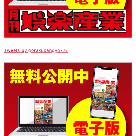
Tweets by gorakusangyo777