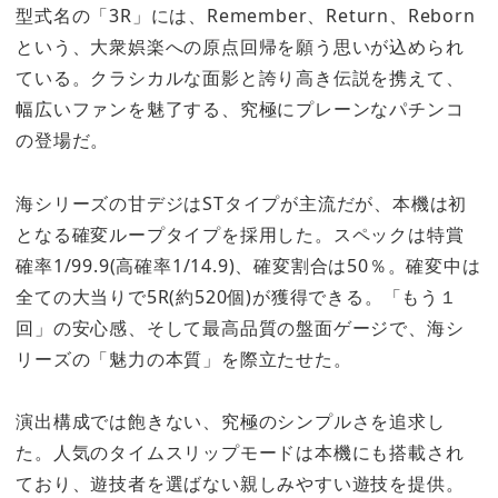
型式名の「3R」には、Remember、Return、Reborn
という、大衆娯楽への原点回帰を願う思いが込められ
ている。クラシカルな面影と誇り高き伝説を携えて、
幅広いファンを魅了する、究極にプレーンなパチンコ
の登場だ。
海シリーズの甘デジはSTタイプが主流だが、本機は初
となる確変ループタイプを採用した。スペックは特賞
確率1/99.9(高確率1/14.9)、確変割合は50％。確変中は
全ての大当りで5R(約520個)が獲得できる。「もう１
回」の安心感、そして最高品質の盤面ゲージで、海シ
リーズの「魅力の本質」を際立たせた。
演出構成では飽きない、究極のシンプルさを追求し
た。人気のタイムスリップモードは本機にも搭載され
ており、遊技者を選ばない親しみやすい遊技を提供。