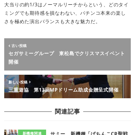
大当りの約1/3はノーマルリーチからという、どのタイ
ミングでも期待感を損なわない、パチンコ本来の楽し
さを極めた演出バランスも大きな魅力だ。
古い投稿
セガサミーグループ 東松島でクリスマスイベント
開催
新しい投稿
三重遊協 第13回MPドリーム助成金贈呈式開催
関連記事
サミー 新機種「ぱちんこCR聖戦
新機種関連