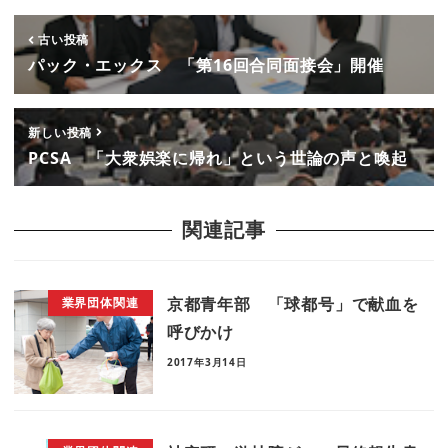
古い投稿
パック・エックス 「第16回合同面接会」開催
新しい投稿
PCSA 「大衆娯楽に帰れ」という世論の声と喚起
関連記事
京都青年部 「球都号」で献血を
業界団体関連
呼びかけ
2017年3月14日