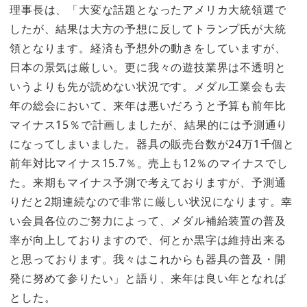
理事長は、「大変な話題となったアメリカ大統領選で
したが、結果は大方の予想に反してトランプ氏が大統
領となります。経済も予想外の動きをしていますが、
日本の景気は厳しい。更に我々の遊技業界は不透明と
いうよりも先が読めない状況です。メダル工業会も去
年の総会において、来年は悪いだろうと予算も前年比
マイナス15％で計画しましたが、結果的には予測通り
になってしまいました。器具の販売台数が24万1千個と
前年対比マイナス15.7％。売上も12％のマイナスでし
た。来期もマイナス予測で考えておりますが、予測通
りだと2期連続なので非常に厳しい状況になります。幸
い会員各位のご努力によって、メダル補給装置の普及
率が向上しておりますので、何とか黒字は維持出来る
と思っております。我々はこれからも器具の普及・開
発に努めて参りたい」と語り、来年は良い年となれば
とした。