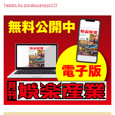
Tweets by gorakusangyo777