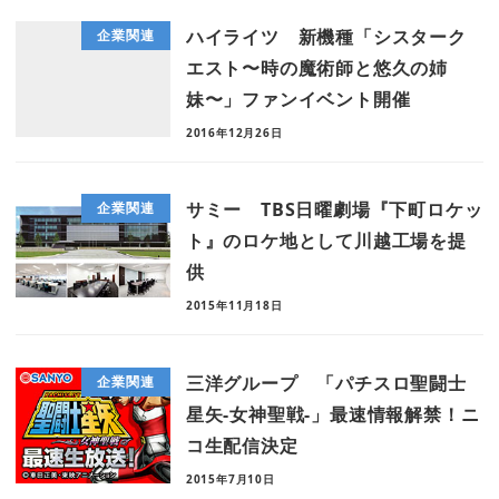
ハイライツ 新機種「シスターク
企業関連
エスト〜時の魔術師と悠久の姉
妹〜」ファンイベント開催
2016年12月26日
サミー TBS日曜劇場『下町ロケッ
企業関連
ト』のロケ地として川越工場を提
供
2015年11月18日
三洋グループ 「パチスロ聖闘士
企業関連
星矢-女神聖戦-」最速情報解禁！ニ
コ生配信決定
2015年7月10日