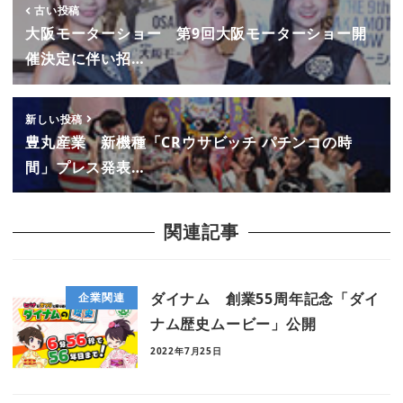
古い投稿
大阪モーターショー 第9回大阪モーターショー開
催決定に伴い招…
新しい投稿
豊丸産業 新機種「CRウサビッチ パチンコの時
間」プレス発表…
関連記事
ダイナム 創業55周年記念「ダイ
企業関連
ナム歴史ムービー」公開
2022年7月25日