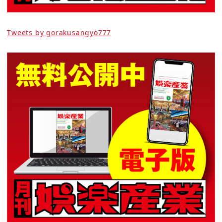
Tweets by gorakusangyo777