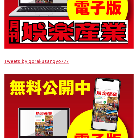
Tweets by gorakusangyo777