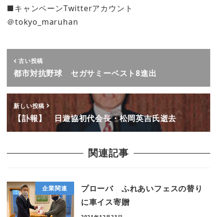
■キャンペーンTwitterアカウント
＠tokyo_maruhan
古い投稿
都市対抗野球 セガサミーベスト8進出
新しい投稿
【訃報】 日遊協初代会長・松岡英吉氏逝去
関連記事
プローバ ふれあいフェスの替り
企業関連
に車イス寄贈
2021年12月23日