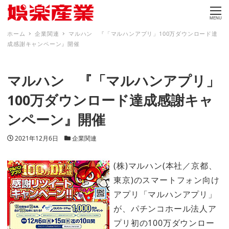
MENU
ホーム
企業関連
マルハン 『「マルハンアプリ」100万ダウンロード達
成感謝キャンペーン』開催
マルハン 『「マルハンアプリ」
100万ダウンロード達成感謝キャ
ンペーン』開催
投稿日
カテゴリー
2021年12月6日
企業関連
(株)マルハン(本社／京都、
東京)のスマートフォン向け
アプリ「マルハンアプリ」
が、パチンコホール法人ア
プリ初の100万ダウンロー