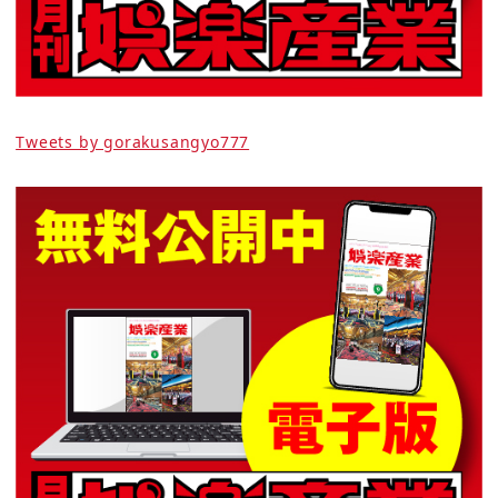
Tweets by gorakusangyo777