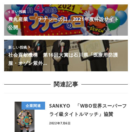
古い投稿
豊丸産業 「ナナシーの日」2021年度特設サイト
公開
新しい投稿
社会貢献機構 第16回大賞は石川県「医療用防護
服・オゾン紫外…
関連記事
SANKYO 「WBO世界スーパーフ
企業関連
ライ級タイトルマッチ」協賛
2022年7月6日