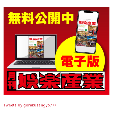
Tweets by gorakusangyo777