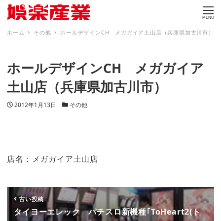
MENU
ホーム
その他
ホールデザインCH メガガイア土山店（兵庫県加古川市）
ホールデザインCH メガガイア
土山店（兵庫県加古川市）
投稿日
カテゴリー
2012年1月13日
その他
店名：メガガイア土山店
古い投稿
タイヨーエレック パチスロ新機種｢ToHeart2(ト