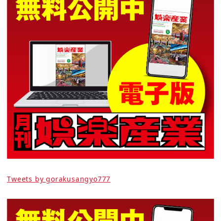
Tweets by gorakusangyo777