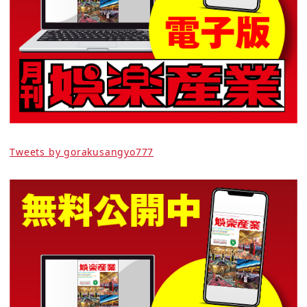
Tweets by gorakusangyo777