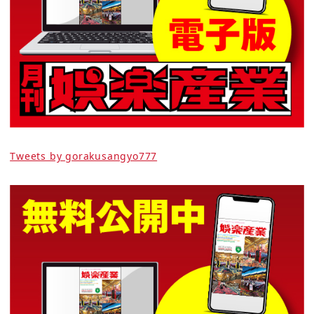
Tweets by gorakusangyo777