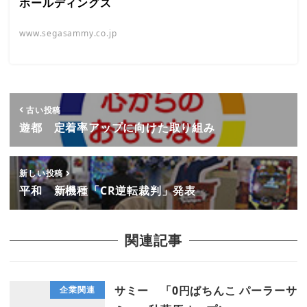
ホールディングス
www.segasammy.co.jp
古い投稿
遊都 定着率アップに向けた取り組み
新しい投稿
平和 新機種「CR逆転裁判」発表
関連記事
サミー 「0円ぱちんこ パーラーサ
企業関連