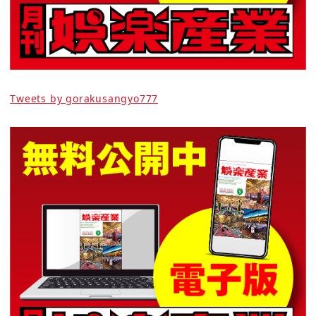
Tweets by gorakusangyo777