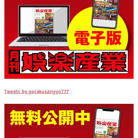
Tweets by gorakusangyo777