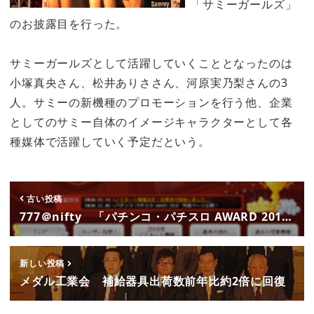
「サミーガールズ」
のお披露目を行った。
サミーガールズとして活躍していくこととなったのは
小塚真央さん、松井ありささん、河原実乃梨さんの3
人。サミーの新機種のプロモーションを行う他、企業
としてのサミー自体のイメージキャラクターとして各
種媒体で活躍していく予定だという。
古い投稿
777＠nifty 「パチンコ・パチスロ AWARD 201…
新しい投稿
メダル工業会 補給器具出荷数前年比約2倍に回復