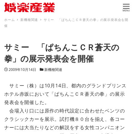
MENU
ホーム
新機種関連
サミー 「ぱちんこＣＲ蒼天の拳」の展示発表会を開
催
サミー 「ぱちんこＣＲ蒼天の
拳」の展示発表会を開催
投稿日
カテゴリー
2009年10月14日
新機種関連
サミー（株）は10月14日、都内のグランドプリンス
ホテル赤坂において「ぱちんこＣＲ蒼天の拳」の展示
発表会を開催した。
会場入り口には原作の時代設定に合わせたベンツの
クラシックカーを展示。試打機８０台を揃え、各コー
ナーには大当たりなどの解説をする女性コンパニオン