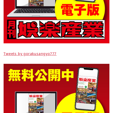
Tweets by gorakusangyo777