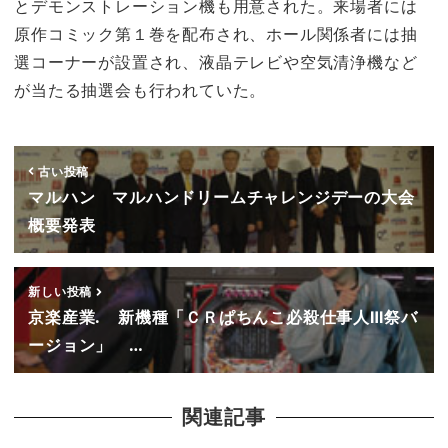
とデモンストレーション機も用意された。来場者には
原作コミック第１巻を配布され、ホール関係者には抽
選コーナーが設置され、液晶テレビや空気清浄機など
が当たる抽選会も行われていた。
古い投稿
マルハン マルハンドリームチャレンジデーの大会
概要発表
新しい投稿
京楽産業. 新機種「ＣＲぱちんこ必殺仕事人Ⅲ祭バ
ージョン」 …
関連記事