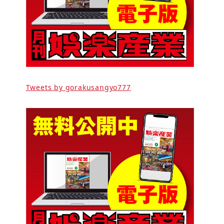
Tweets by gorakusangyo777