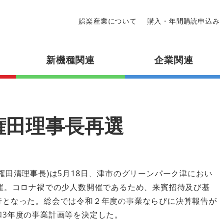
娯楽産業について
購入・年間購読申込み
新機種関連
企業関連
権田理事長再選
権田清理事長)は5月18日、津市のグリーンパーク津におい
開催。コロナ禍での少人数開催であるため、来賓招待及び基
行となった。総会では令和２年度の事業ならびに決算報告が
和3年度の事業計画等を決定した。