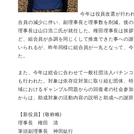
今年は役員改選が行わ
合員の減少に伴い、副理事長と理事数を削減。後の
理事長は山口浩二氏が就任した。権田理事長は挨拶
ど、組合員が歩調を同じくして推進できた事への謝
いられるが、昨年同様に組合員が一丸となって、今
た。
また、今年は総会に合わせて一般社団法人パチンコ
も行われた。対象は依存症対策に取り組む団体、特
域におけるギャンブル問題からの回復者の社会参加
からは、助成対象の活動内容の説明と助成への謝辞
【新役員】(敬称略)
理事長 権田 清
筆頭副理事長 神田紘行