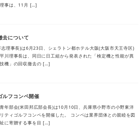
事は、11月 […]
撤去について
志理事長)は6月23日、シェラトン都ホテル大阪(大阪市天王寺区)
平川理事長は、同日に日工組から発表された「検定機と性能が異
機」の回収撤去の […]
ゴルフコンペ開催
青年部会(米田邦広部会長)は10月10日、兵庫県小野市の小野東洋
リティゴルフコンペを開催した。 コンペは業界団体との親睦を図
に寄贈する事を目 […]