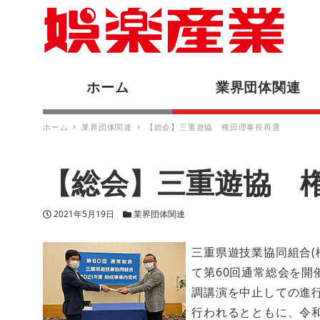
ホーム
業界団体関連
ホーム
業界団体関連
【総会】三重遊協 権田理事長再選
【総会】三重遊協 
投稿日
カテゴリー
2021年5月19日
業界団体関連
三重県遊技業協同組合(
て第60回通常総会を
調講演を中止しての進
行われるとともに、令