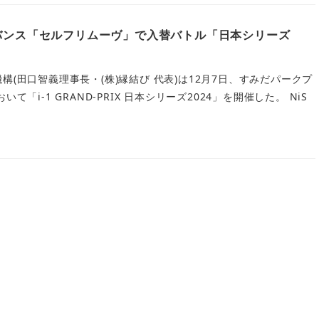
ドバンス「セルフリムーヴ」で入替バトル「日本シリーズ
構(田口智義理事長・(株)縁結び 代表)は12月7日、すみだパークプ
て「i-1 GRAND-PRIX 日本シリーズ2024」を開催した。 NiS