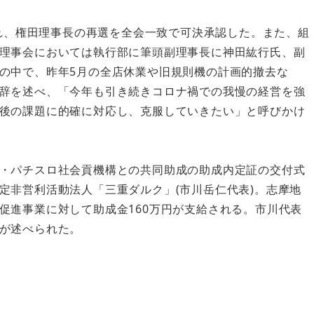
れ、権田理事長の再選を全会一致で可決承認した。また、組
理事会においては執行部に筆頭副理事長に神田紘行氏、副
の中で、昨年5月の全店休業や旧規則機の計画的撤去な
辞を述べ、「今年も引き続きコロナ禍での我慢の経営を強
後の課題に的確に対応し、克服していきたい」と呼びかけ
・パチスロ社会貢機構との共同助成の助成内定証の交付式
定非営利活動法人「三重ダルク」(市川岳仁代表)。志摩地
促進事業に対して助成金160万円が支給される。市川代表
が述べられた。