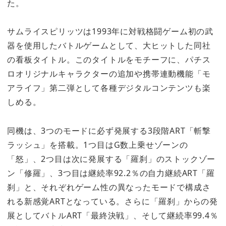
た。
サムライスピリッツは1993年に対戦格闘ゲーム初の武
器を使用したバトルゲームとして、大ヒットした同社
の看板タイトル。このタイトルをモチーフに、パチス
ロオリジナルキャラクターの追加や携帯連動機能「モ
アライフ」第二弾として各種デジタルコンテンツも楽
しめる。
同機は、3つのモードに必ず発展する3段階ART「斬撃
ラッシュ」を搭載。1つ目はG数上乗せゾーンの
「怒」、2つ目は次に発展する「羅刹」のストックゾー
ン「修羅」、3つ目は継続率92.2％の自力継続ART「羅
刹」と、それぞれゲーム性の異なったモードで構成さ
れる新感覚ARTとなっている。さらに「羅刹」からの発
展としてバトルART「最終決戦」、そして継続率99.4％