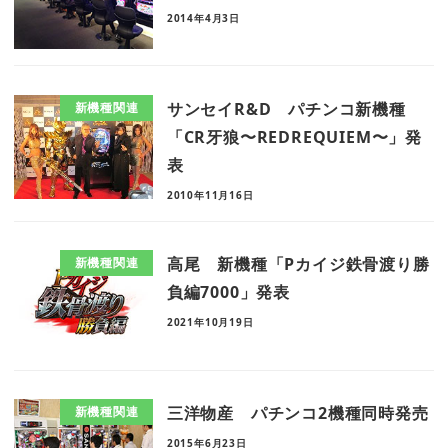
2014年4月3日
サンセイR&D パチンコ新機種
新機種関連
「CR牙狼〜REDREQUIEM〜」発
表
2010年11月16日
高尾 新機種「Pカイジ鉄骨渡り勝
新機種関連
負編7000」発表
2021年10月19日
三洋物産 パチンコ2機種同時発売
新機種関連
2015年6月23日