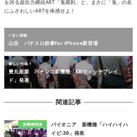
を誇る超自力継続ART「鬼羅刹」と、まさに「鬼」の名
にふさわしいARTを体感せよ！
古い投稿
山佐 パチスロ鉄拳for iPhone新登場
新しい投稿
豊丸産業 パチンコ新機種「CRウィッチブレイ
ド」発表
関連記事
パイオニア 新機種「ハイハイハ
新機種関連
イビ-30」発表