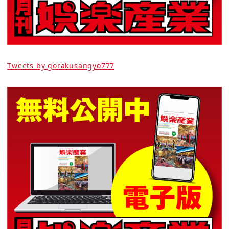
Tweets by gorakusangyo777