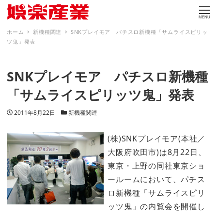
MENU
ホーム
新機種関連
SNKプレイモア パチスロ新機種「サムライスピリッ
ツ鬼」発表
SNKプレイモア パチスロ新機種
「サムライスピリッツ鬼」発表
投稿日
カテゴリー
2011年8月22日
新機種関連
(株)SNKプレイモア(本社／
大阪府吹田市)は8月22日、
東京・上野の同社東京ショ
ールームにおいて、パチス
ロ新機種「サムライスピリ
ッツ鬼」の内覧会を開催し