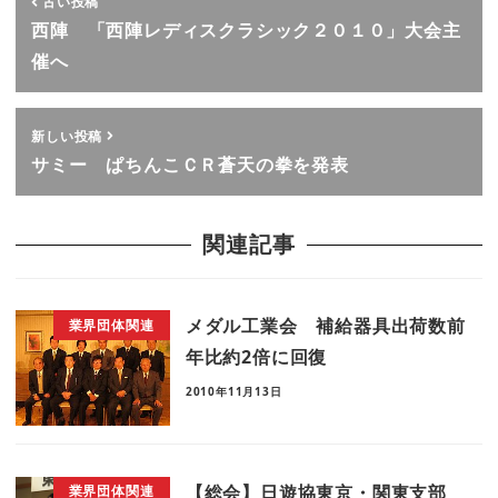
古い投稿
西陣 「西陣レディスクラシック２０１０」大会主
催へ
新しい投稿
サミー ぱちんこＣＲ蒼天の拳を発表
関連記事
メダル工業会 補給器具出荷数前
業界団体関連
年比約2倍に回復
2010年11月13日
【総会】日遊協東京・関東支部
業界団体関連