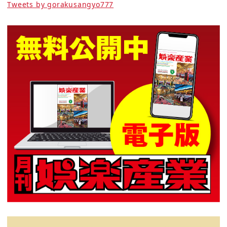
Tweets by gorakusangyo777