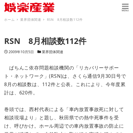
MENU
ホーム
業界団体関連
RSN 8月相談数112件
RSN 8月相談数112件
投稿日
カテゴリー
2009年10月5日
業界団体関連
ぱちんこ依存問題相談機関の「リカバリーサポー
ト・ネットワーク」(RSN)は、さくら通信9月30日号で
8月の相談数は、112件と公表。これにより、今年度累
計は、620件。
巻頭では、西村代表による「車内放置事故死に対して
相談現場より」と題し、秋田県での熱中死事件を受
け、呼びかけ。ホール周辺での車内放置事故の防止に