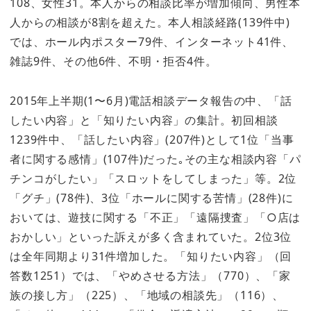
108、女性31。本人からの相談比率が増加傾向、男性本
人からの相談が8割を超えた。本人相談経路(139件中)
では、ホール内ポスター79件、インターネット41件、
雑誌9件、その他6件、不明・拒否4件。
2015年上半期(1〜6月)電話相談データ報告の中、「話
したい内容」と「知りたい内容」の集計。初回相談
1239件中、「話したい内容」(207件)として1位「当事
者に関する感情」(107件)だった｡その主な相談内容「パ
チンコがしたい」「スロットをしてしまった」等。2位
「グチ」(78件)、3位「ホールに関する苦情」(28件)に
おいては、遊技に関する「不正」「遠隔捜査」「○店は
おかしい」といった訴えが多く含まれていた。2位3位
は全年同期より31件増加した。「知りたい内容」（回
答数1251）では、「やめさせる方法」（770）、「家
族の接し方」（225）、「地域の相談先」（116）、