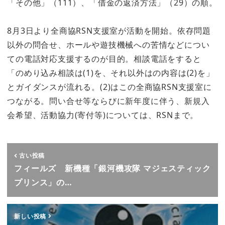
「その他」（111）、「借金の返済方法」（29）の順。
8月3日より全商協RSN支援室が活動を開始。依存問題
以外の問合せ、ホールや遊技機械への苦情などについ
ての電話対応支援するのが目的。相談電話をすると
「のめり込み相談は(1)を、それ以外はの内容は(2)を」
とガイダンスが流れる。(2)はこの全商協RSN支援室に
つながる。問い合せ等ならびに新年度に伴う、新規入
会希望、活動協力(寄付等)については、RSNまで。
古い投稿
フィールズ 新機種「銀河機攻隊 マジェスティック
プリンス」の…
新しい投稿