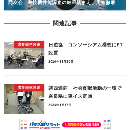
同友会 遊技機性能調査の結果踏まえ、周知徹底
関連記事
日遊協 コンソーシアム構想にPT
業界団体関連
設置
2020年11月30日
関西遊商 社会貢献活動の一環で
業界団体関連
奈良県に車イス寄贈
2023年1月17日