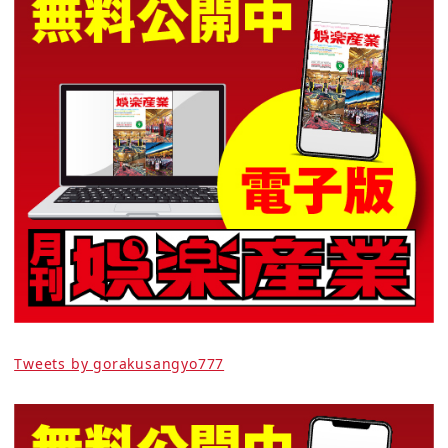
Tweets by gorakusangyo777