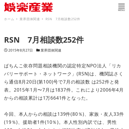
MENU
ホーム
業界団体関連
RSN 7月相談数252件
RSN 7月相談数252件
投稿日
カテゴリー
2015年8月27日
業界団体関連
ぱちんこ依存問題相談機関の認定特定NPO法人「リカ
バリーサポート・ネットワーク」(RSN)は、機関誌さく
ら通信8月20日(第100)号で7月の相談数 は252件と発
表。2015年1月〜7月は1837件。これにより2006年4月
からの相談累計は1万6641件となった。
今回、本人からの相談は139件(80％)、家族・友人33件
(19％)、援助者1件(10％)。本人性別内訳では、男性