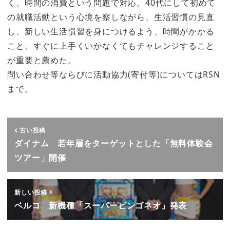
く、時間の消費という問題で対応。40代にして初めて
の就職活動という心境を察しながら、生活習慣の見直
し、新しい生活慣習を身につけるよう、時間がかかる
こと、すぐに上手くいかなくてもチャレンジすること
が重要と薦めた。
問い合わせ等ならびに活動協力(寄付等)についてはRSN
まで。
古い投稿
ダイナム 若年層をターゲットとした「無料体験会
ツアー」開催
新しい投稿
ベルコ 新機種「スーパービンゴネオ」発表