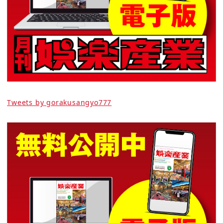
Tweets by gorakusangyo777