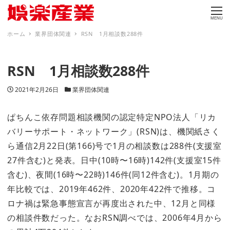
MENU
ホーム
業界団体関連
RSN 1月相談数288件
RSN 1月相談数288件
投稿日
カテゴリー
2021年2月26日
業界団体関連
ぱちんこ依存問題相談機関の認定特定NPO法人「リカ
バリーサポート・ネットワーク」(RSN)は、機関紙さく
ら通信2月22日(第166)号で1月の相談数は288件(支援室
27件含む)と発表。日中(10時〜16時)142件(支援室15件
含む)、夜間(16時〜22時)146件(同12件含む)。1月期の
年比較では、2019年462件、2020年422件で推移。コ
ロナ禍は緊急事態宣言が再度出された中、12月と同様
の相談件数だった。なおRSN調べでは、2006年4月から